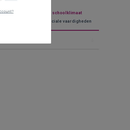
 de slag in je school
ccount?
reventief werken aan het schoolklimaat
eerlingen zijn niet hun sociale vaardigheden
Contact