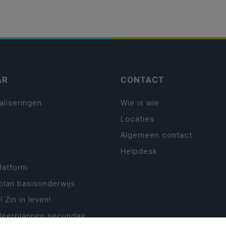
AR
CONTACT
aliseringen
Wie is wie
Locaties
Algemeen contact
Helpdesk
platform
plan basisonderwijs
! Zin in leven!
leerplannen secundair