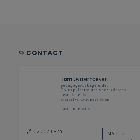
CONTACT
Tom
Uytterhoeven
pedagogisch begeleider
Op.stap, leerroutes voor iedereen
geschiedenis
sociaal-emotioneel leren
basisonderwijs
02 507 08 26
MAIL