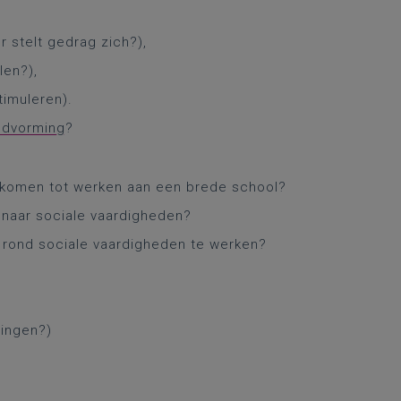
r stelt gedrag zich?),
len?),
timuleren).
ldvorming
?
g komen tot werken aan een brede school?
 naar sociale vaardigheden?
 rond sociale vaardigheden te werken?
lingen?)