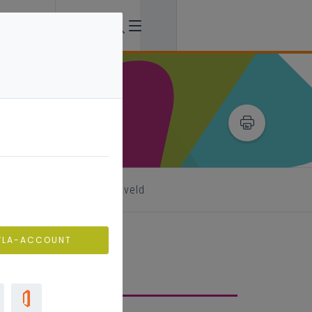
enbank
uit het werkveld
VLA-ACCOUNT