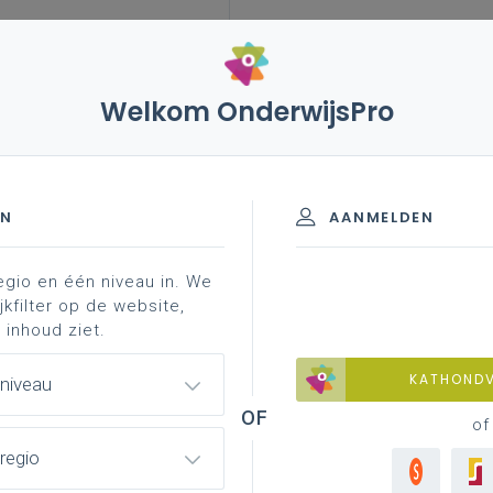
Welkom OnderwijsPro
en! zin in leven! (uitdovend)
sociale vaardigheden
itdovend)
EN
AANMELDEN
egio en één niveau in. We
 slag in je school
aan de slag in je klas
material
jkfilter op de website,
 inhoud ziet.
KATHOND
 niveau
of
regio
ociale vaardigheden in het team af?