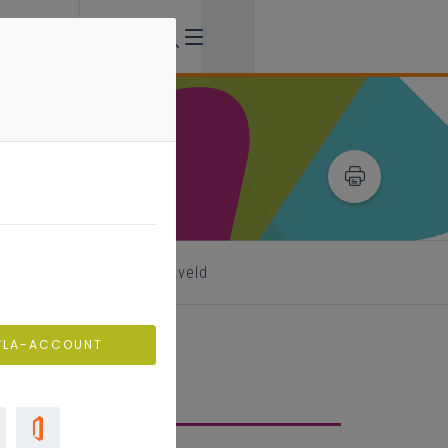
enbank
uit het werkveld
VLA-ACCOUNT