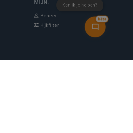
MIJN.
Kan ik je helpen?
Beheer
bèta
Kijkfilter