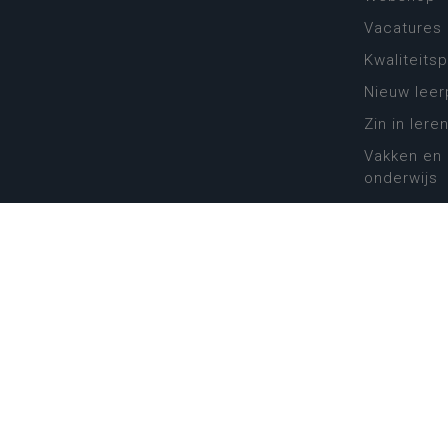
Vacatures
Kwaliteits
Nieuw leer
Zin in leren
Vakken en 
onderwijs
Lessentabe
Digitale tr
Schoolkal
Scholenzo
Algemene 