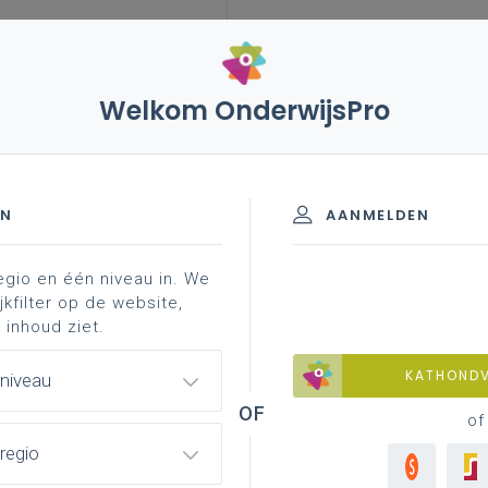
Welkom OnderwijsPro
en! zin in leven! (uitdovend)
sociale vaardigheden
itdovend)
EN
AANMELDEN
egio en één niveau in. We
 slag in je school
aan de slag in je klas
material
jkfilter op de website,
 inhoud ziet.
KATHOND
 niveau
of
regio
ociale vaardigheden voor je leerlingen