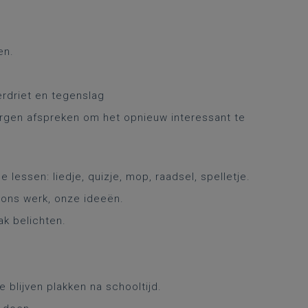
en.
erdriet en tegenslag
rgen afspreken om het opnieuw interessant te
.
essen: liedje, quizje, mop, raadsel, spelletje.
 ons werk, onze ideeën.
ak belichten.
 blijven plakken na schooltijd.