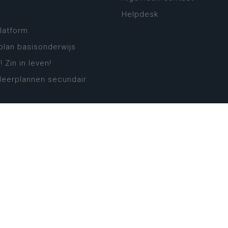
Helpdesk
platform
plan basisonderwijs
! Zin in leven!
leerplannen secundair
llen secundair onderwijs
ansformatie
ender
eker
website