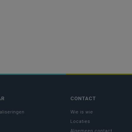
AR
CONTACT
aliseringen
Wie is wie
Locaties
Algemeen contact