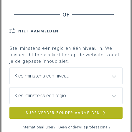
Hoe zorg je ervoor dat de leerlingen van
het eerste leerjaar op een rustige manier
zonder andere leerlingen te storen in de
zithoek gaan zitten bij de start van de
NIET AANMELDEN
schooldag? Daar weet juf Liesbeth van
de
Reuzenboom in Boom
wel raad mee.
Stel minstens één regio en één niveau in. We
passen dit toe als kijkfilter op de website, zodat
Verloop
je de gepaste inhoud ziet.
Bij de start van de dag volgen de leerlingen de
Kies minstens een niveau
routine om hun boekentas leeg te maken en de
huistaken in de juiste bakjes te leggen. Nadien mogen
de leerlingen in de zithoek plaatsnemen om samen
Kies minstens een regio
de dag verbindend te starten. De leerlingen mogen
één sensorisch, motorisch, klein spelmateriaal uit de
SURF VERDER ZONDER AANMELDEN
bak nemen om zichzelf even te reguleren. Als alle
leerlingen in de kring zitten, leggen de leerlingen het
spelmateriaal terug in de bak. Kinderen die het nodig
International user?
Geen onderwijsprofessional?