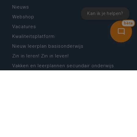
Nieuws
Kan ik je helpen?
Webshop
bèta
Vacatures
Kwaliteitsplatform
Nieuw leerplan basisonderwijs
Zin in leren! Zin in leven!
Vakken en leerplannen secundair onderwijs
Lessentabellen secundair onderwijs
Digitale transformatie
Schoolkalender
Scholenzoeker
Algemene website
CONTACT