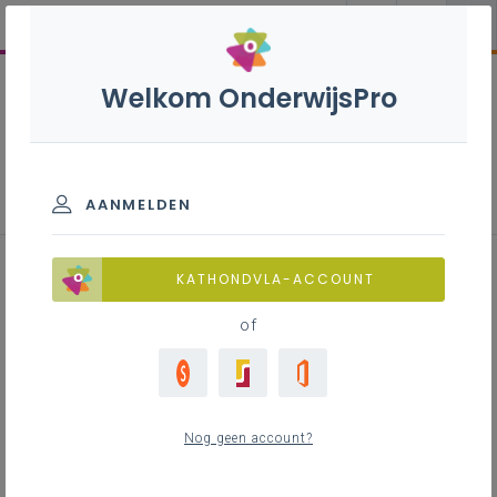
Welkom OnderwijsPro
AANMELDEN
Interne regulatie in de zithoek
KATHONDVLA-ACCOUNT
of
Inhoudstafel
Verloop
Nog geen account?
Zill-doelen