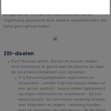
hebben, mogen het spelmateriaal vasthouden.
Vervolgens starten we op een fijne manier aan het
kringgesprek. De bak met spelmateriaal wordt
regelmatig gewisseld door andere spelmaterialen die
bijna geen geluid maken.
Zill-doelen
IVzv1 Keuzes willen, durven en kunnen maken
door betekenis te geven aan die keuzes en daar
de verantwoordelijkheid voor opnemen
4-7j Keuzemogelijkheden exploreren en
bespreken - zonder hulp een keuze maken uit
een groter aanbod - keuze maken gebaseerd
op eigen interesses en voorkeuren - bij een
keuze blijven - bij het kiezen rekening houden
met afspraken en regels - rekening houden
met de gevolgen van een keuze - de factoren