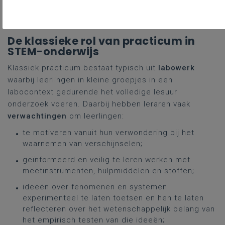
De klassieke rol van practicum in
STEM-onderwijs
Klassiek practicum bestaat typisch uit
labowerk
waarbij leerlingen in kleine groepjes in een
labocontext gedurende het volledige lesuur
onderzoek voeren. Daarbij hebben leraren vaak
verwachtingen
om leerlingen:
te motiveren vanuit hun verwondering bij het
waarnemen van verschijnselen;
geïnformeerd en veilig te leren werken met
meetinstrumenten, hulpmiddelen en stoffen;
ideeën over fenomenen en systemen
experimenteel te laten toetsen en hen te laten
reflecteren over het wetenschappelijk belang van
het empirisch testen van die ideeën;