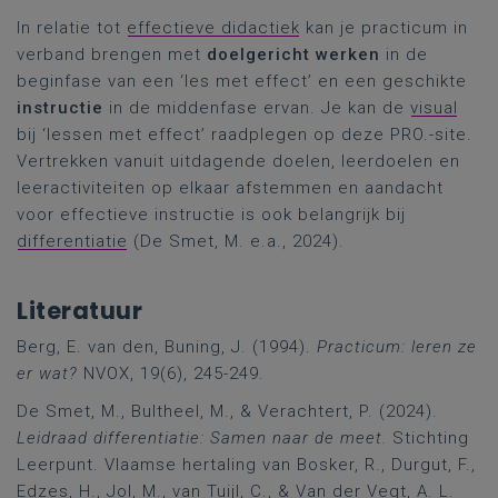
In relatie tot
effectieve didactiek
kan je practicum in
verband brengen met
doelgericht werken
in de
beginfase van een ‘les met effect’ en een geschikte
instructie
in de middenfase ervan. Je kan de
visual
bij ‘lessen met effect’ raadplegen op deze PRO.-site.
Vertrekken vanuit uitdagende doelen, leerdoelen en
leeractiviteiten op elkaar afstemmen en aandacht
voor effectieve instructie is ook belangrijk bij
differentiatie
(De Smet, M. e.a., 2024).
Literatuur
Berg, E. van den, Buning, J. (1994).
Practicum: leren ze
er wat?
NVOX, 19(6), 245-249.
De Smet, M., Bultheel, M., & Verachtert, P. (2024).
Leidraad differentiatie: Samen naar de meet.
Stichting
Leerpunt. Vlaamse hertaling van Bosker, R., Durgut, F.,
Edzes, H., Jol, M., van Tuijl, C., & Van der Vegt, A. L.