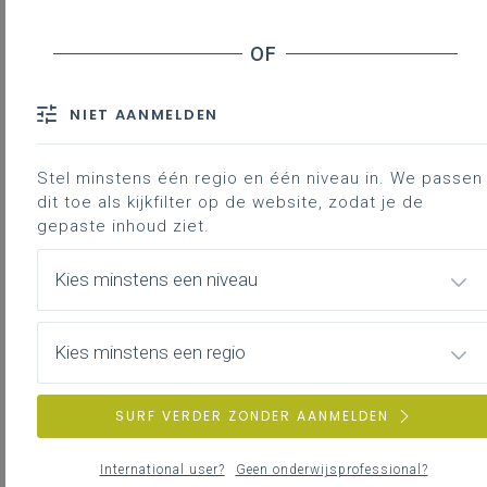
Soorten practica
Leerlijnen in practicum
Practicum in relatie tot algemene pedagogisch-
didactische thema’s
NIET AANMELDEN
Literatuur
Stel minstens één regio en één niveau in. We passen
Met dit leerplan realiseer je een aantal
dit toe als kijkfilter op de website, zodat je de
STEM-leerplandoelen of er komen labo- of
gepaste inhoud ziet.
productietechnieken aan bod. Deze tekst
wil inspiratie aanreiken om practicum op
Kies minstens een niveau
een meer doelgerichte manier in te zetten.
Uit vakdidactisch onderzoek blijkt immers
Kies minstens een regio
dat (klassiek ingevuld) practicum niet
zomaar leidt tot leeruitkomsten die leraren
ervan verwachten.
SURF VERDER ZONDER AANMELDEN
International user?
Geen onderwijsprofessional?
Gekoppelde leerplannen