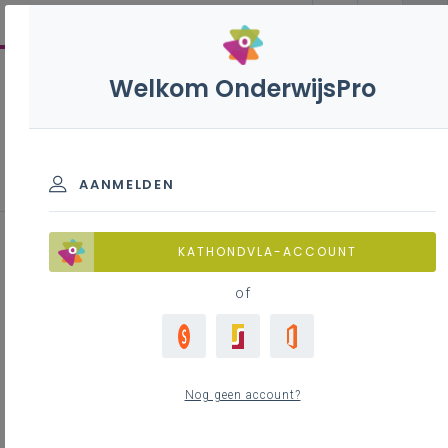
Welkom OnderwijsPro
Inspirerend materiaal
AANMELDEN
Practicum en STEM
KATHONDVLA-ACCOUNT
of
Inhoudstafel
De klassieke rol van practicum in STEM-onderwijs
Nog geen account?
Naar een bredere én meer doelgerichte invulling van
practicum