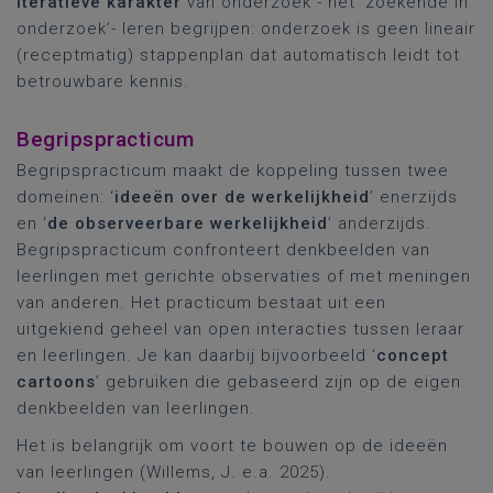
iteratieve karakter
van onderzoek - het ‘zoekende in
onderzoek’- leren begrijpen: onderzoek is geen lineair
(receptmatig) stappenplan dat automatisch leidt tot
betrouwbare kennis.
Begripspracticum
Begripspracticum maakt de koppeling tussen twee
domeinen: ‘
ideeën over de werkelijkheid
’ enerzijds
en ‘
de observeerbare werkelijkheid
’ anderzijds.
Begripspracticum confronteert denkbeelden van
leerlingen met gerichte observaties of met meningen
van anderen. Het practicum bestaat uit een
uitgekiend geheel van open interacties tussen leraar
en leerlingen. Je kan daarbij bijvoorbeeld ‘
concept
cartoons
’ gebruiken die gebaseerd zijn op de eigen
denkbeelden van leerlingen.
Het is belangrijk om voort te bouwen op de ideeën
van leerlingen (Willems, J. e.a. 2025).