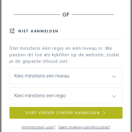
Inhoudstafel
NIET AANMELDEN
Downloads
Stel minstens één regio en één niveau in. We
In het licht van het jaarthema
Verrassend
passen dit toe als kijkfilter op de website, zodat
vreugdevol
verkennen we in de vasten de
je de gepaste inhoud ziet.
vreugde van het experimenteren. Probeer
het vasten eens uit en proef de
Kies minstens een niveau
aanstekelijke vreugde ervan.
Voor personeelsleden is er voor Aswoensdag en
Kies minstens een regio
wekelijks in de vasten een verdiepingsmoment
opgebouwd. De bezinning vertrekt vanuit de eerste
SURF VERDER ZONDER AANMELDEN
schriftlezing van iedere zondag in de
veertigdagentijd.
International user?
Geen onderwijsprofessional?
De teksten zijn bedoeld om de personeelsleden