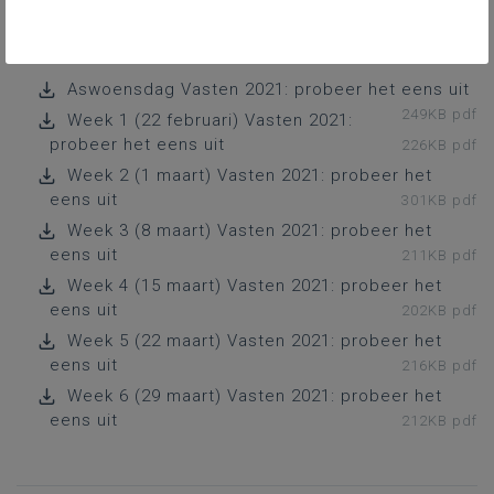
persoonlijk te voeden. Ze kunnen ook bij gezamenlijke
verdiepingsmomenten van dienst zijn.
Aswoensdag Vasten 2021: probeer het eens uit
249KB pdf
Week 1 (22 februari) Vasten 2021:
probeer het eens uit
226KB pdf
Week 2 (1 maart) Vasten 2021: probeer het
eens uit
301KB pdf
Week 3 (8 maart) Vasten 2021: probeer het
eens uit
211KB pdf
Week 4 (15 maart) Vasten 2021: probeer het
eens uit
202KB pdf
Week 5 (22 maart) Vasten 2021: probeer het
eens uit
216KB pdf
Week 6 (29 maart) Vasten 2021: probeer het
eens uit
212KB pdf