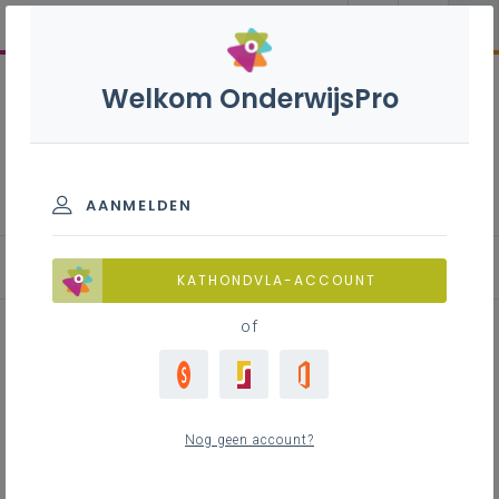
Welkom OnderwijsPro
Pastoraal
AANMELDEN
Inspirerend materiaal
KATHONDVLA-ACCOUNT
of
Vasten: probeer het eens uit:
wekelijkse bezinning voor
Nog geen account?
personeelsleden