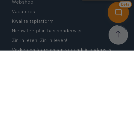
Webshop
bèta
Vacatures
Kwaliteitsplatform
Nieuw leerplan basisonderwijs
Zin in leren! Zin in leven!
Vakken en leerplannen secundair onderwijs
Lessentabellen secundair onderwijs
Digitale transformatie
Schoolkalender
Scholenzoeker
Algemene website
CONTACT
Wie is wie