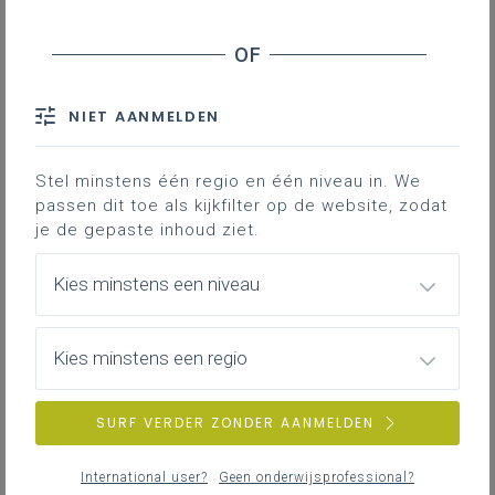
Inhoudstafel
Downloads
NIET AANMELDEN
Katholiek Onderwijs Vlaanderen biedt een
Stel minstens één regio en één niveau in. We
ruim aanbod aan inspirerend materiaal
passen dit toe als kijkfilter op de website, zodat
voor de beleving van de advent in het
je de gepaste inhoud ziet.
basis- en secundair onderwijs en met
personeelsleden. Een infofiche geeft je een
Kies minstens een niveau
overzicht op 1 A4’tje.
Infofiche Advent - Ruimte om meer mens te
Kies minstens een regio
worden
2MB pdf
SURF VERDER ZONDER AANMELDEN
International user?
Geen onderwijsprofessional?