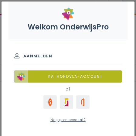
Welkom OnderwijsPro
Pastoraal
AANMELDEN
Inspirerend materiaal
KATHONDVLA-ACCOUNT
of
Advent 2023: het aanbod
samengevat op 1 A4
Nog geen account?