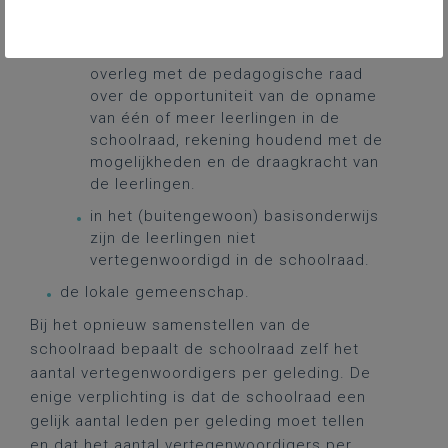
Uitzonderingen:
in buitengewone scholen OV1, OV2 en
OV3 oordeelt het schoolbestuur in
overleg met de pedagogische raad
over de opportuniteit van de opname
van één of meer leerlingen in de
schoolraad, rekening houdend met de
mogelijkheden en de draagkracht van
de leerlingen.
in het (buitengewoon) basisonderwijs
zijn de leerlingen niet
vertegenwoordigd in de schoolraad.
de lokale gemeenschap.
Bij het opnieuw samenstellen van de
schoolraad bepaalt de schoolraad zelf het
aantal vertegenwoordigers per geleding. De
enige verplichting is dat de schoolraad een
gelijk aantal leden per geleding moet tellen
en dat het aantal vertegenwoordigers per