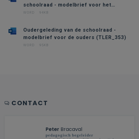
schoolraad - modelbrief voor het
personeel (TLER_355)
WORD
94KB
Oudergeleding van de schoolraad -
modelbrief voor de ouders (TLER_353)
WORD
95KB
CONTACT
Peter
Bracaval
pedagogisch begeleider