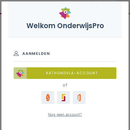
Welkom OnderwijsPro
Participatiedecreet: de
schoolraad
AANMELDEN
Hoe wordt de schoolraad samengesteld?
KATHONDVLA-ACCOUNT
of
Inhoudstafel
Geledingen van de schoolraad
Nog geen account?
Samenstelling van de personeels-, ouder- en
leerlingengeleding