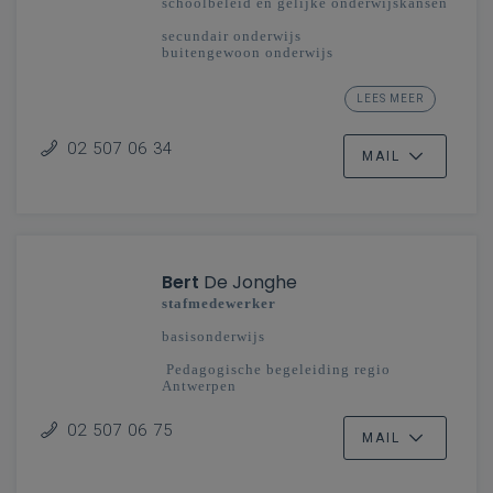
schoolbeleid en gelijke onderwijskansen
secundair onderwijs
buitengewoon onderwijs
Pedagogische begeleiding regio
LEES MEER
Mechelen-Brussel
02 507 06 34
MAIL
Bert
De Jonghe
stafmedewerker
basisonderwijs
Pedagogische begeleiding regio
Antwerpen
02 507 06 75
MAIL