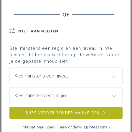
Samenstelling van de geleding lokale
gemeenschap
Mandaten
NIET AANMELDEN
Downloads
Contact
Stel minstens één regio en één niveau in. We
passen dit toe als kijkfilter op de website, zodat
je de gepaste inhoud ziet.
Geledingen van de
Kies minstens een niveau
schoolraad
De schoolraad bestaat uit de
Kies minstens een regio
vertegenwoordigers van:
de ouders
SURF VERDER ZONDER AANMELDEN
het personeel
de leerlingen
International user?
Geen onderwijsprofessional?