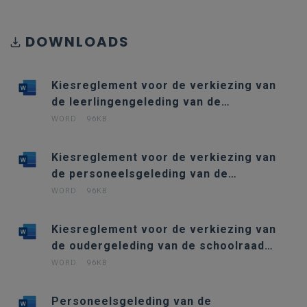
DOWNLOADS
Kiesreglement voor de verkiezing van
de leerlingengeleding van de
schoolraad so (TLER_349)
WORD
96KB
Kiesreglement voor de verkiezing van
de personeelsgeleding van de
schoolraad (TLER_350)
WORD
96KB
Kiesreglement voor de verkiezing van
de oudergeleding van de schoolraad
(TLER_351)
WORD
96KB
Personeelsgeleding van de