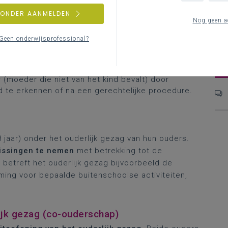
ZONDER AANMELDEN
genetische band
tussen ouder en kind.
Nog geen a
afstammingsband
met het kind:
Geen onderwijsprofessional?
ezien op basis van de geboorteakte juridisch
V
(moeder die niet van het kind bevalt) door
d te erkennen of na een gerechtelijke procedure.
8 jaar) onder het ouderlijk gezag van hun ouders.
issingen te nemen
met betrekking tot de
betreft het ouderlijk gezag bijvoorbeeld de
ing voor bepaalde buitenschoolse activiteiten,
ijk gezag (co-ouderschap)