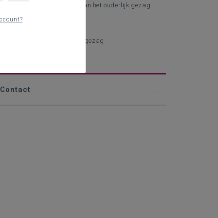
Gezamenlijke uitoefening van het ouderlijk gezag
(co-ouderschap)
ccount?
Exclusief ouderlijk gezag
Ontzetting uit het ouderlijk gezag
erblijfsregeling
Contact