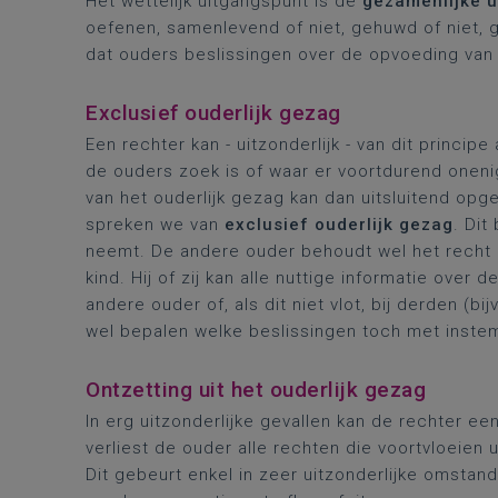
Het wettelijk uitgangspunt is de
gezamenlijke u
oefenen, samenlevend of niet, gehuwd of niet, g
dat ouders beslissingen over de opvoeding va
Exclusief ouderlijk gezag
Een rechter kan - uitzonderlijk - van dit princi
de ouders zoek is of waar er voortdurend onen
van het ouderlijk gezag kan dan uitsluitend op
spreken we van
exclusief ouderlijk gezag
. Dit
neemt. De andere ouder behoudt wel het recht
kind. Hij of zij kan alle nuttige informatie over 
andere ouder of, als dit niet vlot, bij derden (b
wel bepalen welke beslissingen toch met ins
Ontzetting uit het ouderlijk gezag
In erg uitzonderlijke gevallen kan de rechter e
verliest de ouder alle rechten die voortvloeien u
Dit gebeurt enkel in zeer uitzonderlijke omstan