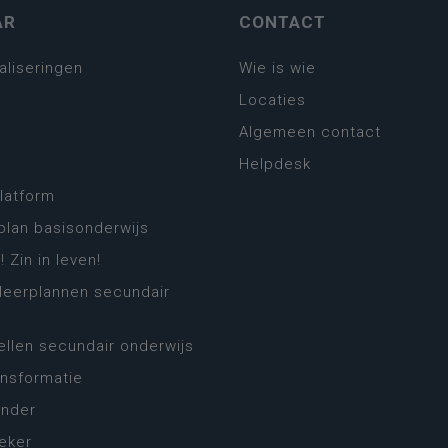
AR
CONTACT
aliseringen
Wie is wie
Locaties
Algemeen contact
Helpdesk
platform
plan basisonderwijs
! Zin in leven!
leerplannen secundair
llen secundair onderwijs
ansformatie
ender
eker