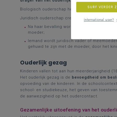
drager van het ouderlijk gezag
.
SURF VERDER 
Biologisch ouderschap heeft te maken met de
Juridisch ouderschap creëert een
wettelijke 
International user?
Na haar bevalling wordt de vrouw normaal g
moeder;
Iemand wordt juridisch vader of meemoeder 
gehuwd te zijn met de moeder, door het kin
Ouderlijk gezag
Kinderen vallen tot aan hun meerderjarigheid (1
Het
ouderlijk gezag
is de
bevoegdheid om besl
opvoeding van de kinderen. In de schoolcontext 
school- en studiekeuze, het geven van toestemm
de aanwezigheid op het oudercontact.
Gezamenlijke uitoefening van het ouderl