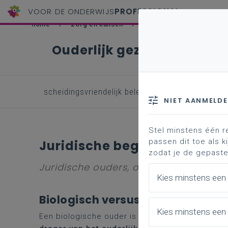
VOOR DE ONDERWIJS
PROFESSIONAL
home
zorg en kansen
ouders
ouderlijk 
Ouderlijk gezag en echts
scheidingsvriendelijk beleid
neutrale houdi
NIET AANMELD
Stel minstens één r
passen dit toe als ki
Juridische begrippen
zodat je de gepaste
Juridische ouders, ouderlijk gezag en
Kies minstens een
Biologisch versus juridisch oud
Kies minstens een 
Een biologische ouder is niet altijd de juridisch