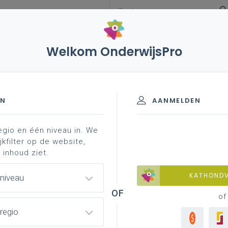
gezag en echtscheidingen
juridische begrippen
cheiding
Welkom OnderwijsPro
ng van de school
juridische begrippen
beslissing
EN
AANMELDEN
egio en één niveau in. We
jkfilter op de website,
 inhoud ziet.
 verblijfs- of omgangsregeling
KATHOND
 niveau
Ju
of
erschap
B
regio
e ouder van een kind. Enkel een juridische ouder is
O