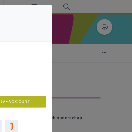
en op school
VLA-ACCOUNT
ridische begrippen
iologisch versus juridisch ouderschap
uderlijk gezag