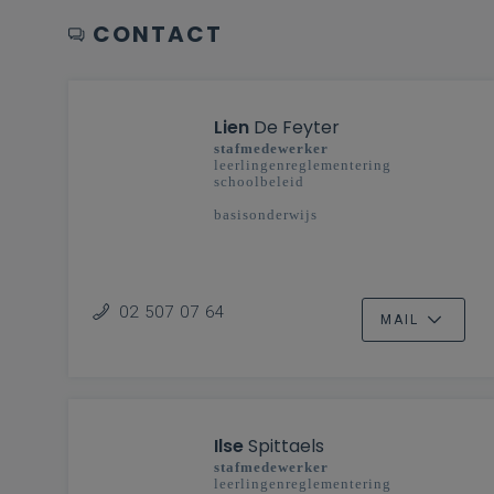
CONTACT
Lien
De Feyter
stafmedewerker
leerlingenreglementering
schoolbeleid
basisonderwijs
02 507 07 64
MAIL
Ilse
Spittaels
stafmedewerker
leerlingenreglementering