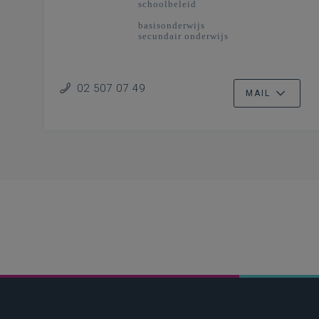
schoolbeleid
basisonderwijs
secundair onderwijs
02 507 07 49
MAIL