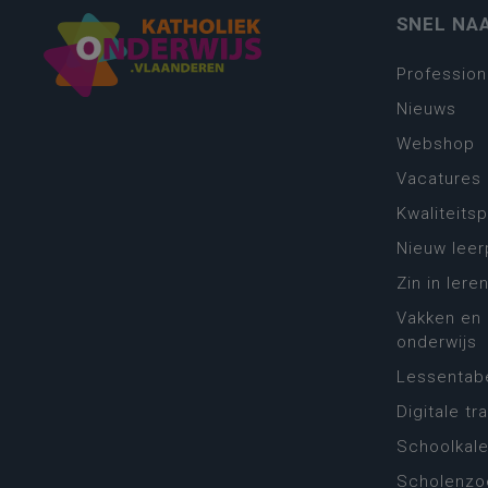
SNEL NA
Profession
Nieuws
Webshop
Vacatures
Kwaliteits
Nieuw leer
Zin in leren
Vakken en 
onderwijs
Lessentabe
Digitale tr
Schoolkal
Scholenzo