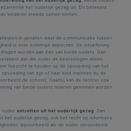
itoefening van het ouderlijk gezag
. Beide ouders
ezamenlijk het ouderlijk gezag uit. Dit betekent
n de kinderen steeds samen nemen.
pe afwijken in gevallen waar de communicatie tussen
igheid is over sommige aspecten. De uitoefening
gedragen worden aan één van beide ouders. Dan
 betekent dat die ouder de beslissingen alleen
 om toezicht te houden op de opvoeding van het
de opvoeding van zijn of haar kind inwinnen bij de
ijvoorbeeld de school). Daarbij kan de rechter ook
temming van beide ouders moeten genomen worden.
en ouder
ontzetten uit het ouderlijk gezag
. Dan
it het ouderlijk gezag, ook het recht op informatie.
digheden, bijvoorbeeld als de ouder veroordeeld