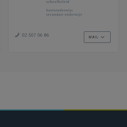
schoolbeleid
basisonderwijs
secundair onderwijs
02 507 06 86
MAIL