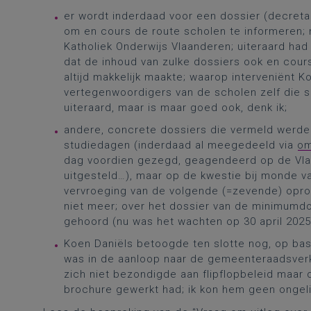
er wordt inderdaad voor een dossier (decreta
om en cours de route scholen te informeren; n
Katholiek Onderwijs Vlaanderen; uiteraard had
dat de inhoud van zulke dossiers ook en cour
altijd makkelijk maakte; waarop interveniënt K
vertegenwoordigers van de scholen zelf die s
uiteraard, maar is maar goed ook, denk ik;
andere, concrete dossiers die vermeld werde
studiedagen (inderdaad al meegedeeld via
om
dag voordien gezegd, geagendeerd op de Vlaam
uitgesteld…), maar op de kwestie bij monde
vervroeging van de volgende (=zevende) opro
niet meer; over het dossier van de minimumdo
gehoord (nu was het wachten op 30 april 2025
Koen Daniëls betoogde ten slotte nog, op ba
was in de aanloop naar de gemeenteraadsverkie
zich niet bezondigde aan flipflopbeleid maar 
brochure gewerkt had; ik kon hem geen ongeli