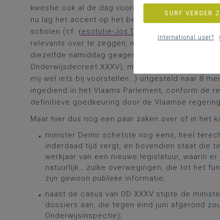
kwestie ook al de dag voordien in de plenaire v
SURF VERDER 
nu lag het accent op het belang van een goede t
scholen (cf.
resolutie-Jos De Meyer
), niet op de 
International user?
relevants over te zeggen, namelijk: aanvankelijk 
diezelfde namiddag geagendeerd in de Onderwijs
Onderwijsdecreet XXXV), maar dat agendapunt we
mij wel iets bij voorstellen…) uitgesteld naar 8 m
ingediend in het Vlaams Parlement, conform de re
definitieve goedkeuring door de Vlaamse regerin
Maar hier dus nog een paar zaken over of in het
minister Demir schetste nog eens, heel terech
inderdaad tijd vergt, en bovendien staat die 
werkjaar van een nieuwe legislatuur, waarin er
natuurlijk… zulke overwegingen, die tot het 
zijn gewoon
publieke
informatie;
naast de casus van OD XXXV stipte de minist
dossiers aan, die tegen eind juni afgerond zo
Onderwijsinspectie);