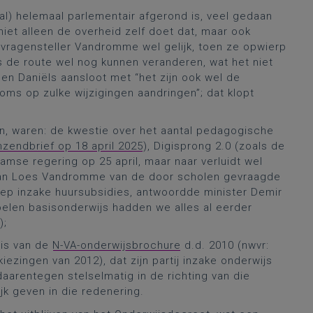
al) helemaal parlementair afgerond is, veel gedaan
iet alleen de overheid zelf doet dat, maar ook
 vragensteller Vandromme wel gelijk, toen ze opwierp
s de route wel nog kunnen veranderen, wat het niet
oen Daniëls aansloot met “het zijn ook wel de
oms op zulke wijzigingen aandringen”; dat klopt
n, waren: de kwestie over het aantal pedagogische
zendbrief op 18 april 2025
), Digisprong 2.0 (zoals de
se regering op 25 april, maar naar verluidt wel
 van Loes Vandromme van de door scholen gevraagde
ep inzake huursubsidies, antwoordde minister Demir
elen basisonderwijs hadden we alles al eerder
);
sis van de
N-VA-onderwijsbrochure
d.d. 2010 (nwvr:
zingen van 2012), dat zijn partij inzake onderwijs
daarentegen stelselmatig in de richting van die
jk geven in die redenering.