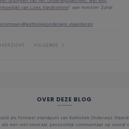
het uitblijven van het Onderwijsdecreet, wat een
bemoeilijkt van Loes Vandromme
” aan minister Zuhal
vanrompaey@katholiekonderwijs.vlaanderen
OVERZICHT
VOLGENDE
OVER DEZE BLOG
oeld als formeel standpunt van Katholiek Onderwijs Vlaan
l als een niet-neutraal, persoonlijk commentaar op vooral 