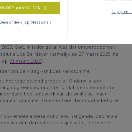
ergadering aan bod gekomen via
actuele vragen
, maar
ZONDER AANMELDEN
iming bij regelgevende processen ten behoeve van
Nog geen a
budgettaire problematiek. En er was nog iets anders
Geen onderwijsprofessional?
was ook één belangrijk element bij deze vraag
commissie (de behandeling van het ontwerp van
rd om een mij onbekende reden (nwvr: maar ik kon er
ei 2025. Soit, in ieder geval was dat ontwerpdecreet
solutie-Jos De Meyer (namelijk op 27 maart 2025, na
g op
21 maart 2025
).
 kader van de vraag van Loes Vandromme:
t, het regelgevend proces bij Onderwijs, dat
timing nog eens extra onder druk tijdens een eerste
 inderdaad heel wat werk aan de winkel is; maar
fundament van onze parlementaire democratie behoren,
er ook enkele andere concrete, hangende, decretale
uden worden (lerenden en organisatie, personeel,