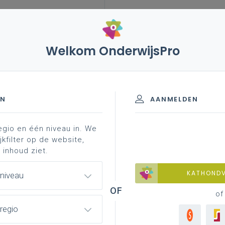
Welkom OnderwijsPro
– uitblijven van genummerd onderwijsdecreet en ordentelijke
EN
AANMELDEN
egio en één niveau in. We
jkfilter op de website,
van genummerd
 inhoud ziet.
lijke start van schooljaar
KATHOND
 niveau
of
regio
il 2025 uitgesteld was en nu een licht aangepaste titel
bleef dezelfde. Bovendien was het probleem in