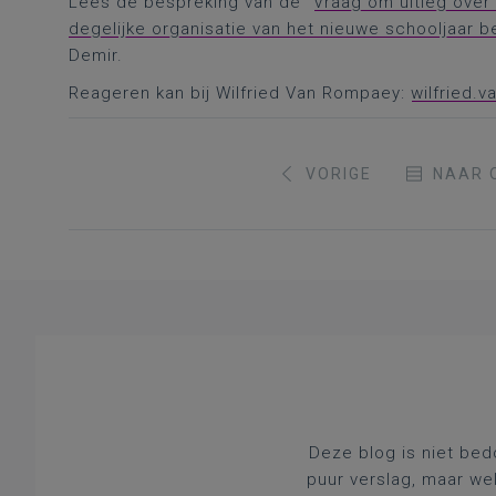
Lees de bespreking van de “
Vraag om uitleg over 
degelijke organisatie van het nieuwe schooljaar 
Demir.
Reageren kan bij Wilfried Van Rompaey:
wilfried.
VORIGE
NAAR 
Deze blog is niet bed
puur verslag, maar we