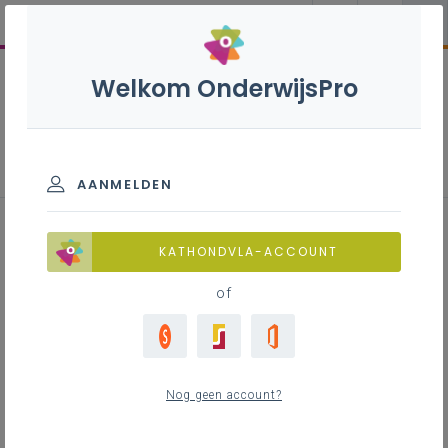
Welkom OnderwijsPro
Parlementaire activiteiten
AANMELDEN
KATHONDVLA-ACCOUNT
of
Alle
756
Commissie
533
Nog geen account?
Onderwijs