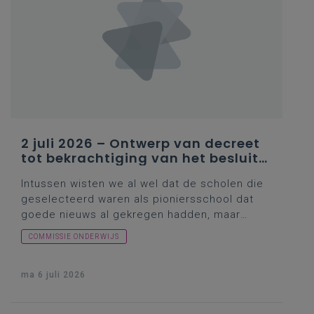
juni in het secundair onderwijs.
2 juli 2026 – Ontwerp van decreet
tot bekrachtiging van het besluit
van de Vlaamse regering van 19
Intussen wisten we al wel dat de scholen die
juni 2026 over het tijdelijk project
geselecteerd waren als
pioniersschool
dat
met pioniersscholen in het kader
van de evolutie naar meer
goede nieuws al gekregen hadden, maar
kwalitatief en inclusiever
eigenlijk gingen de selectieprocedure en de
COMMISSIE ONDERWIJS
onderwijs: in het kort
communicatie over het resultaat dus weer
vooraf aan de legistieke regeling van de hele
zaak. De omgekeerde wereld, zoals Loes
ma 6 juli 2026
Vandromme terecht opmerkte. Die regeling
paste overigens in een wat bijzondere