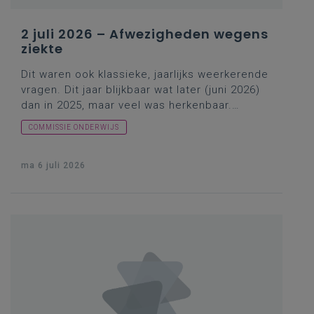
2 juli 2026 – Afwezigheden wegens
ziekte
Dit waren ook klassieke, jaarlijks weerkerende
vragen. Dit jaar blijkbaar
wat later
(juni 2026)
dan
in 2025
, maar veel was herkenbaar.
Positief was wel dat het algemene
COMMISSIE ONDERWIJS
ziekteverzuimpercentage daalde. Maar
psychosociale aandoeningen bleven de
belangrijkste oorzaak van ziekteverlof, wat
ma 6 juli 2026
overigens ook gold voor andere sectoren.
Voor verklaringen van de cijfers zou verder
onderzoek gedaan moeten worden, maar de
minister ging wel aan de slag met de
vaststellingen. En zo kwamen we weer linea
recta terecht bij het lopende
lerarenloopbaanpactoverleg, tegenwoordig
door de minister inderdaad wellicht accurater,
vaker het onderwijspact genoemd. De grote