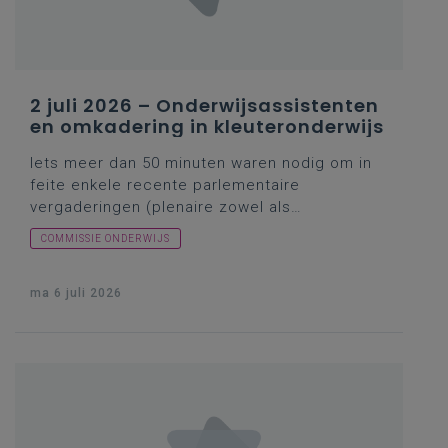
2 juli 2026 – Onderwijsassistenten
en omkadering in kleuteronderwijs
Iets meer dan 50 minuten waren nodig om in
feite enkele recente parlementaire
vergaderingen (plenaire zowel als
commissievergadering) nog eens over te
COMMISSIE ONDERWIJS
doen. En dus ging het opnieuw al dan niet
expliciet over het IELS-onderzoek (plenaire
vergadering,
ma 6 juli 2026
7 mei 2026
), over een voorstel
van resolutie van Groen en een conceptnota
van cd&v (commissievergadering,
11 juni
2026
; blijkbaar zou er na het zomerreces nóg
een hoorzitting volgen), met alle bekende
ingrediënten van dien, zoals het
lerarenloopbaanpactoverleg, minimumdoelen