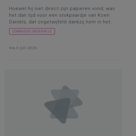
Hoewel hij niet direct zijn papieren vond, was
het dan tijd voor een
stokpaardje
van Koen
Daniëls, dat ongetwijfeld dankzij hem in het
Vlaamse
regeerakkoord
(p.139)
COMMISSIE ONDERWIJS
terechtgekomen was: “We verbreden de
bestaande nieuwsbrief SchoolDirect tot een
rechtstreeks communicatiekanaal vanuit de
ma 6 juli 2026
Vlaamse overheid naar alle
onderwijspersoneel.” En daarnaast ook een
samenwerkingsovereenkomst tussen
Leerpunt en
Klasse
. Hoever stond het met
een en ander?