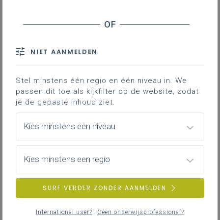
Plenaire
130
vergadering
Schriftelijke
76
NIET AANMELDEN
vragen
Stel minstens één regio en één niveau in. We
passen dit toe als kijkfilter op de website, zodat
je de gepaste inhoud ziet.
Kies minstens een niveau
Kies minstens een regio
SURF VERDER ZONDER AANMELDEN
International user?
Geen onderwijsprofessional?