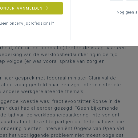
ressante, want informatieve filmpje van VRT-journalist
ZONDER AANMELDEN
protest in de media (
deel 1
en
deel 2
) rond het
Nog geen a
erken in de tijd en de implicaties daarvan voor wie
Geen onderwijsprofessional?
olgde.
nder beeld op:
rheid, één uit de oppositie) leefde de vraag naar een
eperking van de werkloosheidsuitkering in de tijd
ep volgde (er was vooral sprake van zorg en
r haar gesprek met federaal minister Clarinval de
 de vraag gesteld naar een zgn. interministeriële
k andere werkgerelateerde thema’s;
liggende kwestie was: fractievoorzitter Ronse in de
emir dus) had al eerder gezegd: “Geen bijkomende
de tijd van de werkloosheidsuitkering; interveniënt
asd dat net dezelfde partijen die federaal over die
zondering pleitten; interveniënt Ongena van Open Vld
l dat het voorliggende probleem niet moest opgelost