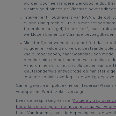
worden door een langere werkloosheidsuitkeri
Vlaams geld binnen de Vlaamse bevoegdhede
Interveniënt Houtmeyers van N-VA wilde ook vo
dubbelzinnig toch blij te zijn met het voorn
federale maatregel) te bekijken”, maar trok 
werklozen binnen de Vlaamse bevoegdheden;
Minister Demir wees dan op het feit dat er oo
volgden en wilde de diverse, bestaande opleid
knelpuntberoepen, naar Scandinavisch model;
bescherming op het moment van ontslag, aldu
Vandromme i.v.m. het
on hold
zetten van de TB
kleuteronderwijs antwoordde de minister eigenl
lopende sociale overleg in de werkgroep over 
Samengevat: een politiek heikel, federaal-Vlaams 
voorspellen. Wordt zeker vervolgd.
Lees de bespreking van de “
Actuele vraag over d
beperken in de tijd en de gevolgen daarvan voor 
Loes Vandromme, over de beperking van de werkloo