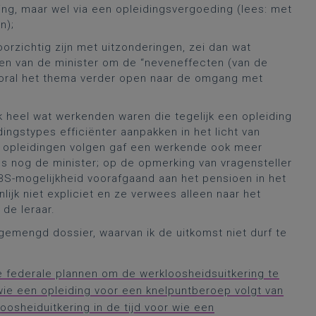
ng, maar wel via een opleidingsvergoeding (lees: met
n);
orzichtig zijn met uitzonderingen, zei dan wat
emen van de minister om de “neveneffecten (van de
vooral het thema verder open naar de omgang met
k heel wat werkenden waren die tegelijk een opleiding
ingstypes efficiënter aanpakken in het licht van
 opleidingen volgen gaf een werkende ook meer
s nog de minister; op de opmerking van vragensteller
S-mogelijkheid voorafgaand aan het pensioen in het
ijk niet expliciet en ze verwees alleen naar het
de leraar.
gemengd dossier, waarvan ik de uitkomst niet durf te
e federale plannen om de werkloosheidsuitkering te
wie een opleiding voor een knelpuntberoep volgt van
sheiduitkering in de tijd voor wie een