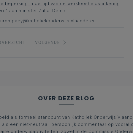
e beperking in de tijd van de werkloosheidsuitkering
ere
” aan minister Zuhal Demir.
vanrompaey@katholiekonderwijs.vlaanderen
OVERZICHT
VOLGENDE
OVER DEZE BLOG
oeld als formeel standpunt van Katholiek Onderwijs Vlaan
l als een niet-neutraal, persoonlijk commentaar op vooral 
aire onderwijsactiviteiten, zowel in de Commissie Onderwi