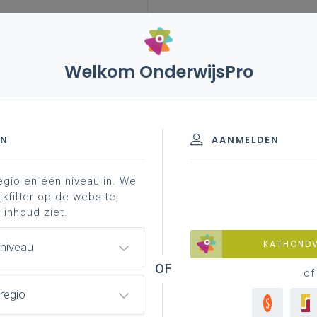
Welkom OnderwijsPro
– beperking van werkloosheiduitkering en opleiding naar
EN
AANMELDEN
egio en één niveau in. We
jkfilter op de website,
van werkloosheiduitkering en
 inhoud ziet.
ep
KATHOND
 niveau
of
regio
 aan minister Zuhal Demir in haar hoedanigheid van
ale
dimensie, maar toch ook met een link naar