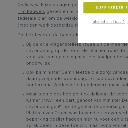
Onderwijs
. Enkele dagen geleden had ik al het inte
SURF VERDER 
Tim Pauwels
gezien en nu was er nog specifieker 
federale plan om de werkloosheidsuitkering te bep
International user?
(met een werkloosheidsuitkering) een opleiding v
Politiek leverde de bespreking toch wel een bijzo
Bij de drie vragenstellers (twee uit de meerde
uitzondering op de federale plannen rond de b
voor wie een opleiding naar een knelpuntbero
onderwijs);
Ook bij minister Demir leefde die zorg: vandaa
daaropvolgende woensdag; ze had bovendien al
conferentie Werk over dit onderwerp maar oo
Maar toen bleek hoe politiek delicaat de voor
Kamer (nwvr: een partijgenoot van minister D
uitzonderingen!” op de geplande beperking in 
Platteau van Groen was bovendien erover verba
beperking beslist hadden hier nu voor een uit
sprak deels in dezelfde zin, maar vond voora