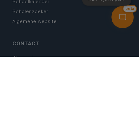
Schoolkalender
bèta
Scholenzoeker
Algemene website
CONTACT
Wie is wie
Locaties
Algemeen contact
Helpdesk
NIEUWSBRIEF
SCHRIJF IN