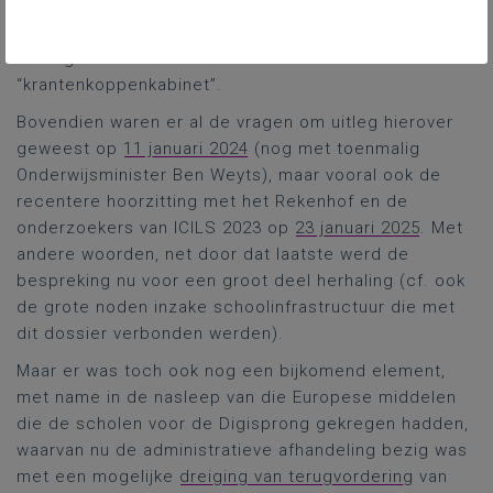
strengere bewoordingen gesproken zou hebben op
VTM Nieuws niet kunnen verifiëren. En passant sprak
ze nog even over minister Demirs kabinet als het
“krantenkoppenkabinet”.
Bovendien waren er al de vragen om uitleg hierover
geweest op
11 januari 2024
(nog met toenmalig
Onderwijsminister Ben Weyts), maar vooral ook de
recentere hoorzitting met het Rekenhof en de
onderzoekers van ICILS 2023 op
23 januari 2025
. Met
andere woorden, net door dat laatste werd de
bespreking nu voor een groot deel herhaling (cf. ook
de grote noden inzake schoolinfrastructuur die met
dit dossier verbonden werden).
Maar er was toch ook nog een bijkomend element,
met name in de nasleep van die Europese middelen
die de scholen voor de Digisprong gekregen hadden,
waarvan nu de administratieve afhandeling bezig was
met een mogelijke
dreiging van terugvordering
van