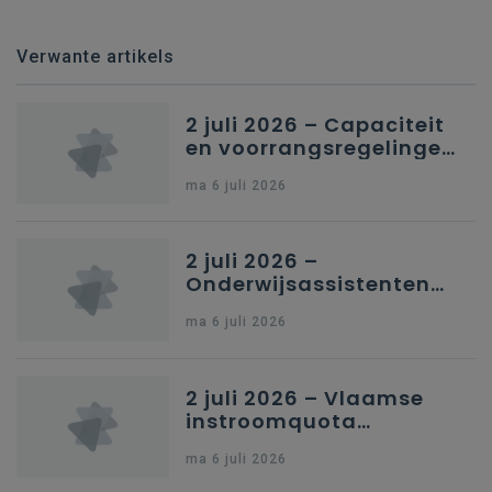
Verwante artikels
2 juli 2026 – Capaciteit
en voorrangsregelingen
in Nederlandstalig
ma 6 juli 2026
secundair onderwijs in
Brussel
2 juli 2026 –
Onderwijsassistenten
en omkadering in
ma 6 juli 2026
kleuteronderwijs
2 juli 2026 – Vlaamse
instroomquota
geneeskunde v.
ma 6 juli 2026
federale RIZIV-
nummers voor