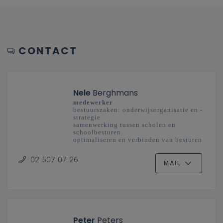
CONTACT
Nele
Berghmans
medewerker
bestuurszaken: onderwijsorganisatie en -
strategie
samenwerking tussen scholen en
schoolbesturen
optimaliseren en verbinden van besturen
en scholengemeenschappen
onderwijsplanning
02 507 07 26
MAIL
Peter
Peters