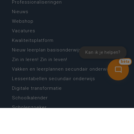
Professionaliseringen
Nieuws
Webshop
Vacatures
Kwaliteitsplatform
Nieuw leerplan basisonderwijs
Kan ik je helpen?
Zin in leren! Zin in leven!
bèta
Vakken en leerplannen secundair onderwijs
Lessentabellen secundair onderwijs
Digitale transformatie
Schoolkalender
Scholenzoeker
Algemene website