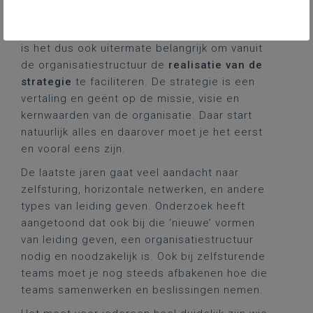
team het gezamenlijk doel te realiseren.
Voor een bestuur van een onderwijsinstelling
is het dus ook uitermate belangrijk om vanuit
de organisatiestructuur de
realisatie van de
strategie
te faciliteren. De strategie is een
vertaling en geënt op de missie, visie en
kernwaarden van de organisatie. Daar start
natuurlijk alles en daarover moet je het eerst
en vooral eens zijn.
De laatste jaren gaat veel aandacht naar
zelfsturing, horizontale netwerken, en andere
types van leiding geven. Onderzoek heeft
aangetoond dat ook bij die ‘nieuwe’ vormen
van leiding geven, een organisatiestructuur
nodig en noodzakelijk is. Ook bij zelfsturende
teams moet je nog steeds afbakenen hoe die
teams samenwerken en beslissingen nemen.