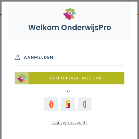
Welkom OnderwijsPro
Organisatiestructuur
AANMELDEN
Waarom?
KATHONDVLA-ACCOUNT
of
Inhoudstafel
Nog geen account?
Contact