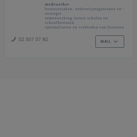
medewerker
bestuurszaken: onderwijsorganisatie en -
strategie
samenwerking tussen scholen en
schoolbesturen
optimaliseren en verbinden van besturen
en scholengemeenschappen
onderwijsplanning
02 507 07 82
MAIL