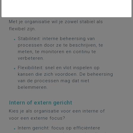
Stabiliteit of flexibiliteit
Met je organisatie wil je zowel stabiel als
flexibel zijn.
Stabiliteit: interne beheersing van
processen door ze te beschrijven, te
meten, te monitoren en continu te
verbeteren.
Flexibiliteit: snel en vlot inspelen op
kansen die zich voordoen. De beheersing
van de processen mag dat niet
belemmeren.
Intern of extern gericht
Kies je als organisatie voor een interne of
voor een externe focus?
Intern gericht: focus op efficiëntere