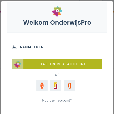
Welkom OnderwijsPro
Organisatiecultuur
AANMELDEN
Welke organisatieculturen zijn er?
KATHONDVLA-ACCOUNT
of
Inhoudstafel
Types
Nog geen account?
Stabiliteit of flexibiliteit
Intern of extern gericht