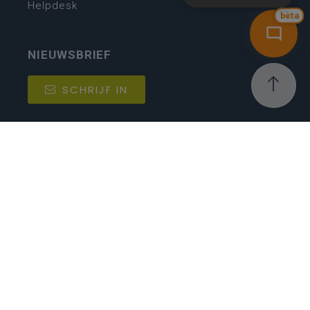
Helpdesk
bèta
NIEUWSBRIEF
SCHRIJF IN
MIJN.
Beheer
Kijkfilter
Katholiek Onderwijs Vlaanderen
- © 2026
Disclaimer
Privacy
Cookie-instellingen