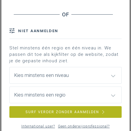
Vier soorten organisatiecultuur
Contact
NIET AANMELDEN
Elke organisatie heeft haar eigen cultuur.
Stel minstens één regio en één niveau in. We
Toch kun je volgens Robert E. Quinn en Kim S.
passen dit toe als kijkfilter op de website, zodat
Cameron in die veelheid van culturen
je de gepaste inhoud ziet.
bepaalde types
herkennen. Op basis van die
types komen zij uiteindelijk tot
vier soorten
Kies minstens een niveau
van organisatiecultuur
.
Kies minstens een regio
Types
Iedere organisatie worstelt met de
SURF VERDER ZONDER AANMELDEN
spanningen tussen stabiliteit of flexibiliteit
en
tussen interne oriëntatie of externe
International user?
Geen onderwijsprofessional?
oriëntatie.