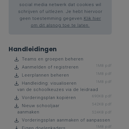
social media netwerk dat cookies wil
schrijven of uitlezen. Je hebt hiervoor
geen toestemming gegeven.
Klik hier
om dit alsnog toe te laten.
Handleidingen
Teams en groepen beheren
1MB pdf
Aanmelden of registreren
1MB pdf
Leerplannen beheren
1MB pdf
Handleiding: visualiseren
van de schoolkeuzes via de leidraad
690KB pdf
Vorderingsplan kopiëren
542KB pdf
Nieuw schooljaar
aanmaken
524KB pdf
Vorderingsplan aanmaken of aanpassen
1MB pdf
Eigen doelenkaders