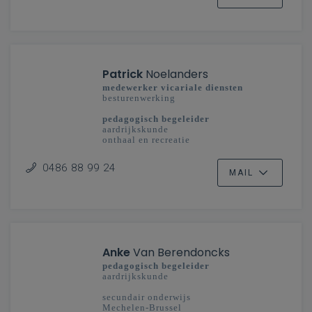
Patrick
Noelanders
medewerker vicariale diensten
besturenwerking
pedagogisch begeleider
aardrijkskunde
onthaal en recreatie
studiedomein taal en cultuur: toerisme
0486 88 99 24
secundair onderwijs
MAIL
Limburg - Vlaanderenbreed
Anke
Van Berendoncks
pedagogisch begeleider
aardrijkskunde
secundair onderwijs
Mechelen-Brussel