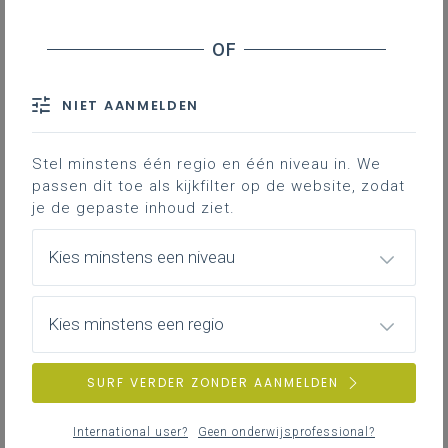
Downloads
Contact
NIET AANMELDEN
Korte filmpjes van slechts een paar
minuutjes die je snel duidelijk maken
Stel minstens één regio en één niveau in. We
hoe je met een bepaald onderdeel
passen dit toe als kijkfilter op de website, zodat
van LLinkid aan de slag kunt.
je de gepaste inhoud ziet.
Of visuele handleidingen die je aan
de hand van concrete screenshots
Kies minstens een niveau
verder op weg helpen.
Kies minstens een regio
Instructiefilmpjes
Instructiefilmpje 14: Gemeenschappelijke
SURF VERDER ZONDER AANMELDEN
doelen verdelen
International user?
Geen onderwijsprofessional?