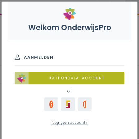
Welkom OnderwijsPro
Ondersteuning leerplantool
AANMELDEN
Instructiefilmpjes en handleidingen
KATHONDVLA-ACCOUNT
of
Inhoudstafel
Instructiefilmpjes
Nog geen account?
Handleidingen