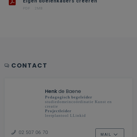
Eigen doelenkaders creëren
PDF
2MB
CONTACT
Henk
de Baene
Pedagogisch begeleider
studiedomeincoördinatie Kunst en
creatie
Projectleider
leerplantool LLinkid
secundair onderwijs - Vlaanderenbreed
Ontwikkeling klas en school
02 507 06 70
MAIL