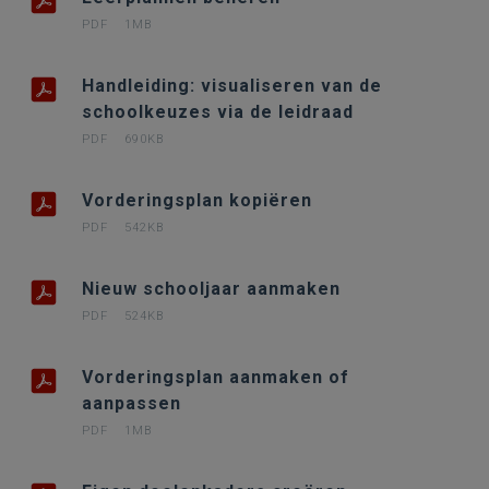
PDF
1MB
Handleiding: visualiseren van de
schoolkeuzes via de leidraad
PDF
690KB
Vorderingsplan kopiëren
PDF
542KB
Nieuw schooljaar aanmaken
PDF
524KB
Vorderingsplan aanmaken of
aanpassen
PDF
1MB