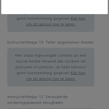
Hier staat ingevoegde content uit een
social media netwerk dat cookies wil
schrijven of uitlezen. Je hebt hiervoor
geen toestemming gegeven.
Klik hier
om dit alsnog toe te laten.
Instructiefilmpje 13: Teller opgenomen doelen
Hier staat ingevoegde content uit een
social media netwerk dat cookies wil
schrijven of uitlezen. Je hebt hiervoor
geen toestemming gegeven.
Klik hier
om dit alsnog toe te laten.
Instructiefilmpje 12: Verwijderde
vorderingsplannen terughalen