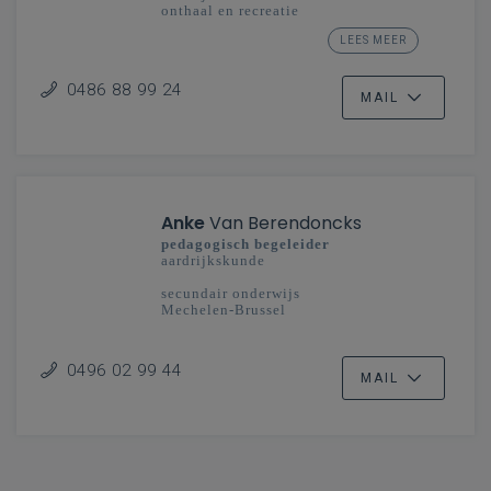
onthaal en recreatie
studiedomein taal en cultuur: toerisme
LEES MEER
secundair onderwijs
Limburg - Vlaanderenbreed
0486 88 99 24
MAIL
Anke
Van Berendoncks
pedagogisch begeleider
aardrijkskunde
secundair onderwijs
Mechelen-Brussel
0496 02 99 44
MAIL