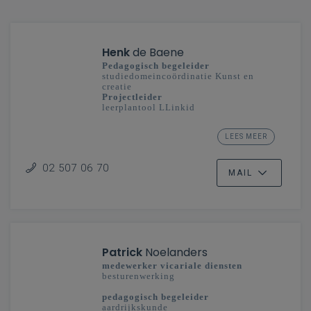
Henk
de Baene
Pedagogisch begeleider
studiedomeincoördinatie Kunst en
creatie
Projectleider
leerplantool LLinkid
secundair onderwijs - Vlaanderenbreed
LEES MEER
Ontwikkeling klas en school
02 507 06 70
MAIL
Patrick
Noelanders
medewerker vicariale diensten
besturenwerking
pedagogisch begeleider
aardrijkskunde