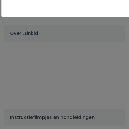
Over LLinkid
Instructiefilmpjes en handleidingen