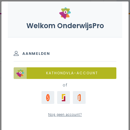
Welkom OnderwijsPro
Vierde vreemde taal - 3de
graad - D-finaliteit
AANMELDEN
KATHONDVLA-ACCOUNT
of
Didactische tips: MVT - Lessen
met effect
Nog geen account?