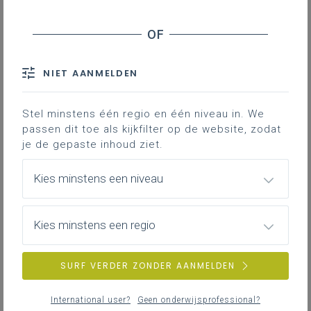
Inhoudstafel
ESA voor overgang woordniveau - zinsniveau -
tekstniveau
Engage: toelichting en voorbeeld
NIET AANMELDEN
Study: toelichting en voorbeeld
Activate: toelichting en voorbeeld
Stel minstens één regio en één niveau in. We
Toepassing Engage - study - activate in andere
passen dit toe als kijkfilter op de website, zodat
graden of talen
je de gepaste inhoud ziet.
Kies minstens een niveau
Heb je soms voor dat je leerlingen bij
kennistoetsen (invuloefeningen) de
aangeleerde woordenschat of
Kies minstens een regio
spraakkunst naar behoren kunnen
reproduceren, maar er niets van bakken
SURF VERDER ZONDER AANMELDEN
als ze verwacht worden degelijke zinnen te
vormen, laat staan tekst te produceren in
International user?
Geen onderwijsprofessional?
een communicatieve situatie?