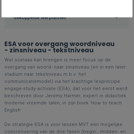
Gekoppelde leerplannen
ESA voor overgang woordniveau
- zinsniveau - tekstniveau
Wat soelaas kan brengen is meer focus op de
overgang van woord- naar zinsniveau (en in een later
stadium naar tekstniveau m.b.v. het
communicatiemodel) via het krachtige lesprincipe
engage-study-activate (ESA), dat voor het eerst werd
beschreven door Jeremy Harmer, expert in didactiek
moderne vreemde talen, in zijn boek ‘How to teach
English’.
De strategie ESA is voor lessen MVT een mogelijke
concretisering van de drie fasen (begin-, midden- en