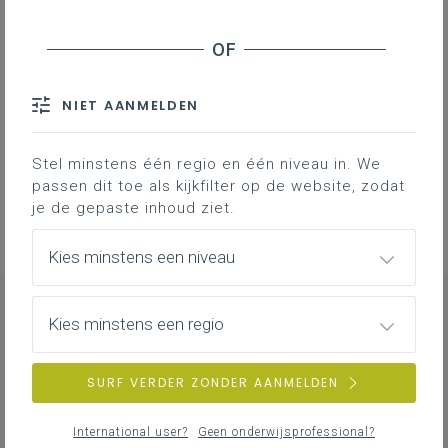
Basisinformatie over het leerplan
NIET AANMELDEN
Professionalisering
Overzicht van nascholingen, vormingen,
Stel minstens één regio en één niveau in. We
netwerken …
passen dit toe als kijkfilter op de website, zodat
je de gepaste inhoud ziet.
Kies minstens een niveau
Kies minstens een regio
NIEUWS
ALLE NIEUWS
SURF VERDER ZONDER AANMELDEN
International user?
Geen onderwijsprofessional?