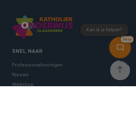
Kan ik je helpen?
bèta
SNEL NAAR
Professionaliseringen
Nieuws
Webshop
Vacatures
Kwaliteitsplatform
Nieuw leerplan basisonderwijs
Zin in leren! Zin in leven!
Vakken en leerplannen secundair onderwijs