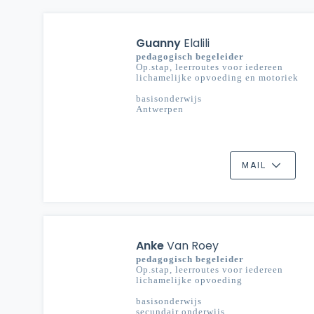
Guanny
Elalili
pedagogisch begeleider
Op.stap, leerroutes voor iedereen
lichamelijke opvoeding en motoriek
basisonderwijs
Antwerpen
MAIL
Anke
Van Roey
pedagogisch begeleider
Op.stap, leerroutes voor iedereen
lichamelijke opvoeding
basisonderwijs
secundair onderwijs