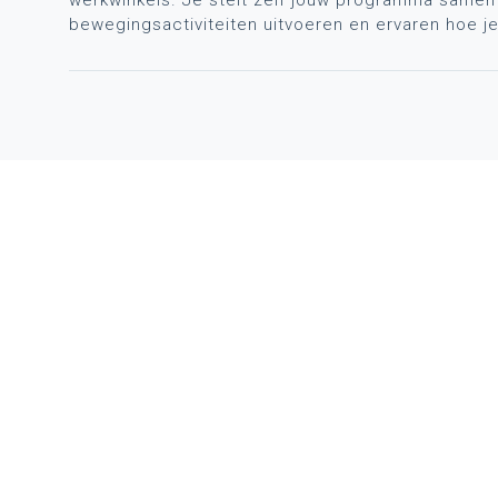
bewegingsactiviteiten uitvoeren en ervaren hoe je 
SNEL NA
Profession
Nieuws
Webshop