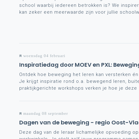
school waarbij iedereen betrokken is? We inspirer
kan zeker een meerwaarde zijn voor jullie school
woensdag 04 februari
Inspiratiedag door MOEV en PXL: Beweging
Ontdek hoe beweging het leren kan versterken én h
Je krijgt inspiratie rond o.a. bewegend leren, bui
praktijkgerichte workshops verken je hoe je deze 
maandag 08 september
Dagen van de beweging - regio Oost-Vl
Deze dag van de leraar lichamelijke opvoeding o
werkwinkels. Je stelt zelf jouw programma samen