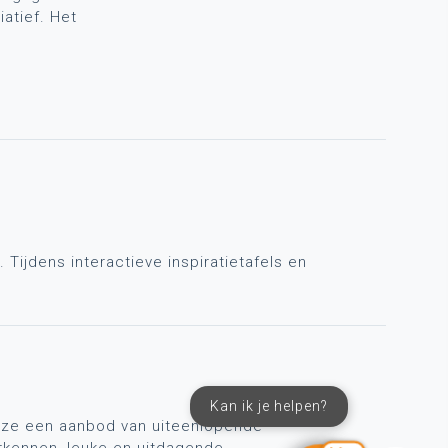
atief. Het
 Tijdens interactieve inspiratietafels en
Kan ik je helpen?
ijze een aanbod van uiteenlopende
rkennen, leuke en uitdagende