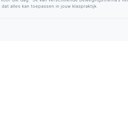
dat alles kan toepassen in jouw klaspraktijk.
AR
CONTACT
aliseringen
Wie is wie
Locaties
Algemeen contact