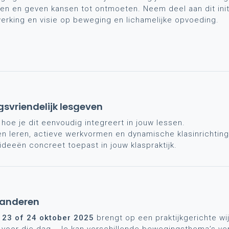
en en geven kansen tot ontmoeten. Neem deel aan dit initi
werking en visie op beweging en lichamelijke opvoeding.
svriendelijk lesgeven
oe je dit eenvoudig integreert in jouw lessen.
ten leren, actieve werkvormen en dynamische klasinrichting.
ideeën concreet toepast in jouw klaspraktijk.
aanderen
p
23 of 24 oktober 2025
brengt op een praktijkgerichte w
 voor die dag. Je kan verschillende bewegingsthema’s ve