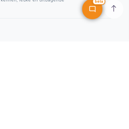
bèta
NIEUWSBRIEF
SCHRIJF IN