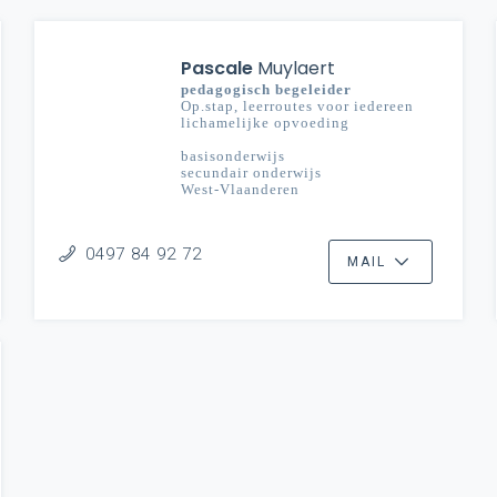
Pascale
Muylaert
pedagogisch begeleider
Op.stap, leerroutes voor iedereen
lichamelijke opvoeding
basisonderwijs
secundair onderwijs
West-Vlaanderen
0497 84 92 72
MAIL