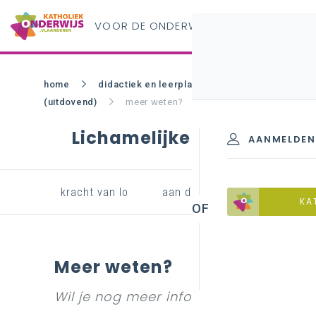
VOOR DE ONDERWIJS
PROFESSIONAL
home
didactiek en leerplannen - bao
zin in ler
(uitdovend)
meer weten?
Lichamelijke opvoeding (
AANMELDEN
kracht van lo
aan de slag
evalueren
KA
Meer weten?
Wil je nog meer info over diverse on