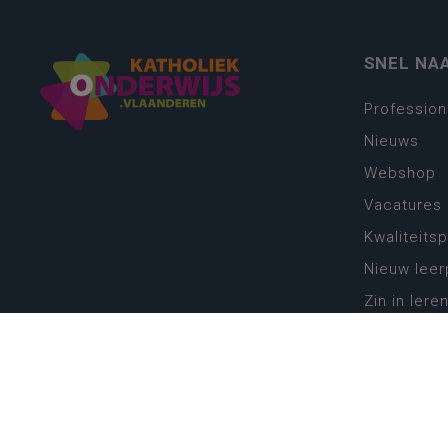
SNEL NA
Profession
Nieuws
Webshop
Vacatures
Kwaliteits
Nieuw leer
Zin in leren
Vakken en 
onderwijs
Lessentabe
Digitale tr