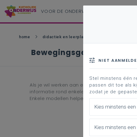
VOOR DE ONDERWIJS
PROFESSIONAL
home
didactiek en leerplannen - bao
pedagogis
Bewegingsgezinde school
NIET AANMELD
Stel minstens één r
Als je wil werken aan een bewegingsgezinde ba
passen dit toe als ki
informatie rond enkele wettelijke bepaling
zodat je de gepaste
Enkele modellen helpen je mee op weg.
Kies minstens een
Kies minstens een 