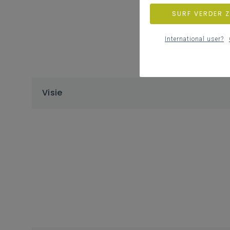
SURF VERDER 
International user?
Visie