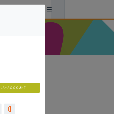
vind je ook
emmen?’.
VLA-ACCOUNT