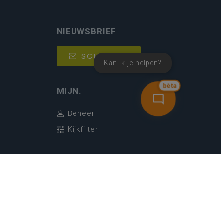
NIEUWSBRIEF
SCHRIJF IN
Kan ik je helpen?
bèta
MIJN.
Beheer
Kijkfilter