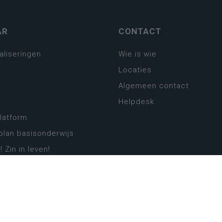
AR
CONTACT
aliseringen
Wie is wie
Locaties
Algemeen contact
Helpdesk
platform
plan basisonderwijs
! Zin in leven!
leerplannen secundair
llen secundair onderwijs
ansformatie