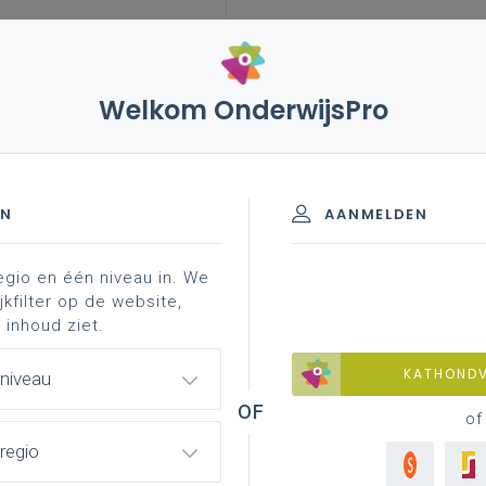
Welkom OnderwijsPro
ch-didactisch beleid
bewegingsgezinde school
EN
AANMELDEN
egio en één niveau in. We
sisschool, kun je hier inspiratie vinden. Naast een visie 
jkfilter op de website,
en en antwoorden op vragen zoals ‘hoe zit het nu met zw
 inhoud ziet.
KATHOND
 niveau
of
regio