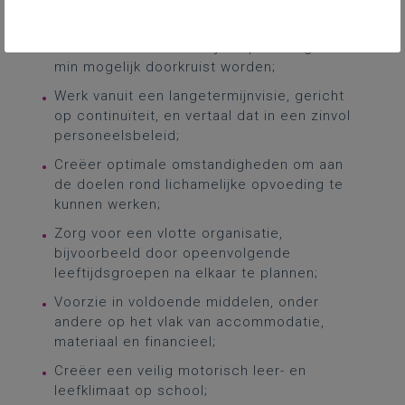
Zorg ervoor dat de geplande
lesmomenten lichamelijke opvoeding zo
min mogelijk doorkruist worden;
Werk vanuit een langetermijnvisie, gericht
op continuïteit, en vertaal dat in een zinvol
personeelsbeleid;
Creëer optimale omstandigheden om aan
de doelen rond lichamelijke opvoeding te
kunnen werken;
Zorg voor een vlotte organisatie,
bijvoorbeeld door opeenvolgende
leeftijdsgroepen na elkaar te plannen;
Voorzie in voldoende middelen, onder
andere op het vlak van accommodatie,
materiaal en financieel;
Creëer een veilig motorisch leer- en
leefklimaat op school;