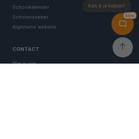
Kan ik je helpen?
Schoolkalender
bèta
Scholenzoeker
Algemene website
CONTACT
Wie is wie
Locaties
Algemeen contact
Helpdesk
NIEUWSBRIEF
SCHRIJF IN