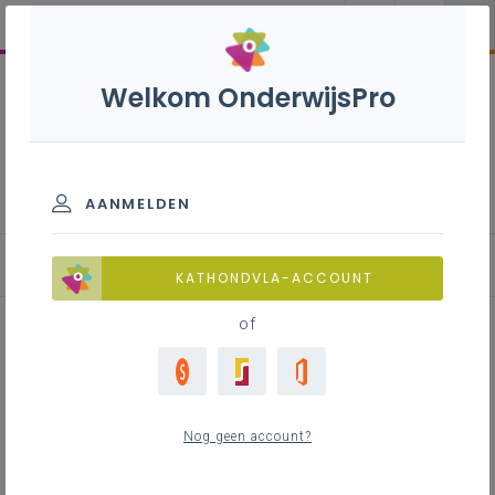
Welkom OnderwijsPro
Bewegingsgezinde school
AANMELDEN
Bewegingsbeleid
KATHONDVLA-ACCOUNT
of
Inhoudstafel
Stappen
Nog geen account?
Kwaliteitsvolle lichamelijke opvoeding