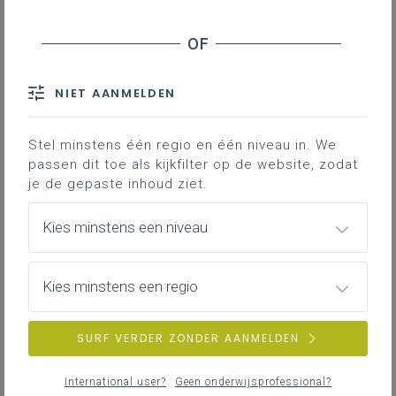
Stappen
Bij het voeren van een bewegingsbeleid neem
NIET AANMELDEN
je best de volgende stappen:
Informeer alle teamleden over de waarde
Stel minstens één regio en één niveau in. We
van ‘het bewegen’ en ‘het bewegend
passen dit toe als kijkfilter op de website, zodat
leren’;
je de gepaste inhoud ziet.
Maak de positie van de leraar lichamelijke
opvoeding als volwaardige partner binnen
Kies minstens een niveau
het team duidelijk;
Geef het juiste ‘gewicht’ aan lichamelijke
Kies minstens een regio
opvoeding, ook bij het aanwenden van het
lestijdenpakket (zie waarborgregeling
lichamelijke opvoeding):
SURF VERDER ZONDER AANMELDEN
Deel leerlingengroepen verantwoord in
om veilig, zinvol en renderend bewegen
International user?
Geen onderwijsprofessional?
mogelijk te maken;