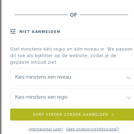
Inhoudstafel
Opdracht 1: Zoek je familie
NIET AANMELDEN
Downloads
Stel minstens één regio en één niveau in. We passen
Hoe realiseer je doelgerichte mondelinge
dit toe als kijkfilter op de website, zodat je de
interactie op een beginnersniveau? In
gepaste inhoud ziet.
deze lessuggestie vind je twee
inspirerende voorbeelden.
Kies minstens een niveau
Gekoppelde leerplannen
Kies minstens een regio
SURF VERDER ZONDER AANMELDEN
Opdracht 1: Zoek je familie
International user?
Geen onderwijsprofessional?