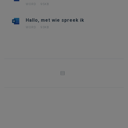
WORD
95KB
Hallo, met wie spreek ik
WORD
93KB