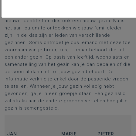
De leerlingen krijgen volgende opdracht: Je krijgt een
nieuwe identiteit en dus ook een nieuw gezin. Nu is
het aan jou om te ontdekken wie jouw familieleden
zijn. In de klas zijn er leden van verschillende
gezinnen. Soms ontmoet je dus iemand met dezelfde
voornaam van je broer, zus, ... maar behoort die tot
een ander gezin. Op basis van leeftijd, woonplaats en
samenstelling van het gezin kan je dan bepalen of die
persoon al dan niet tot jouw gezin behoort. De
informatie verkrijg je enkel door de passende vragen
te stellen. Wanneer je jouw gezin volledig hebt
gevonden, ga je in een groepje staan. Eén gezinslid
zal straks aan de andere groepen vertellen hoe jullie
gezin is samengesteld.
JAN
MARIE
PIETER