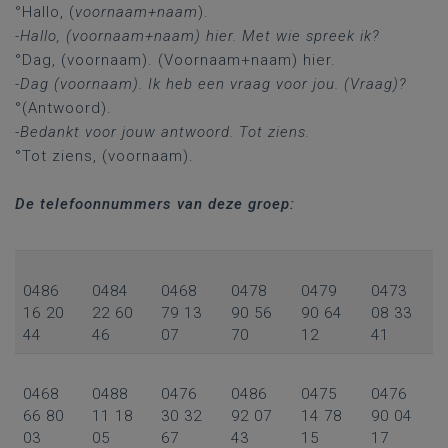
°Hallo, (
voornaam+naam
).
-Hallo, (voornaam+naam) hier. Met wie spreek ik?
°Dag, (voornaam). (Voornaam+naam) hier.
-Dag (voornaam). Ik heb een vraag voor jou. (Vraag)?
°(Antwoord).
-Bedankt voor jouw antwoord. Tot ziens.
°Tot ziens, (voornaam).
De telefoonnummers van deze groep:
0486
0484
0468
0478
0479
0473
16 20
22 60
79 13
90 56
90 64
08 33
44
46
07
70
12
41
0468
0488
0476
0486
0475
0476
66 80
11 18
30 32
92 07
14 78
90 04
03
05
67
43
15
17