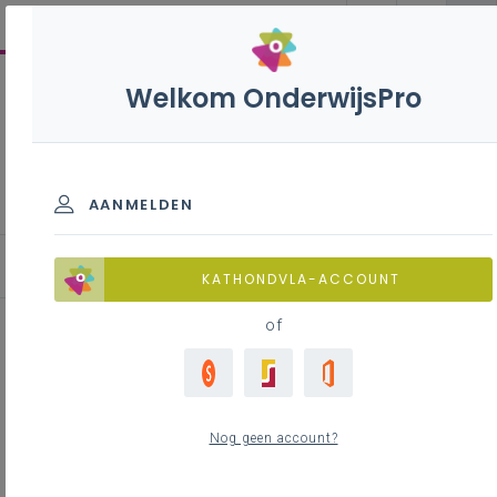
Welkom OnderwijsPro
Vierde vreemde taal - 3de
graad - D-finaliteit
AANMELDEN
KATHONDVLA-ACCOUNT
of
Lesidee: doelgerichte
mondelinge interactie
Nog geen account?