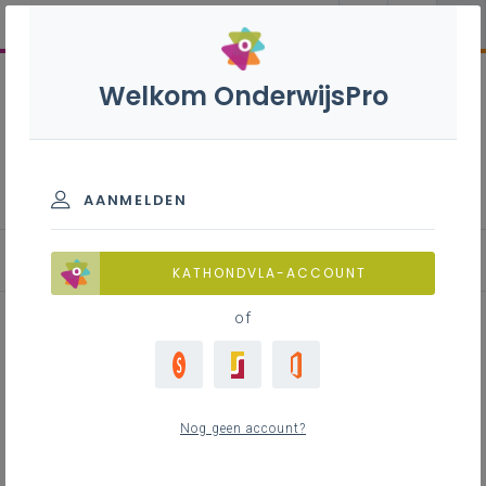
Welkom OnderwijsPro
Leerlingendossier
AANMELDEN
Hoe?
KATHONDVLA-ACCOUNT
of
Inhoudstafel
Uitgangspunten
Nog geen account?
Overzichtelijk en beknopt
Progressieve opbouw