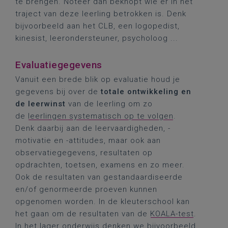
te brengen. Noteer dan beknopt wie er in het
traject van deze leerling betrokken is. Denk
bijvoorbeeld aan het CLB, een logopedist,
kinesist, leerondersteuner, psycholoog ...
Evaluatiegegevens
Vanuit een brede blik op evaluatie houd je
gegevens bij over de
totale ontwikkeling en
de leerwinst
van de leerling om zo
de
leerlingen systematisch op te volgen
.
Denk daarbij aan de leervaardigheden, -
motivatie en -attitudes, maar ook aan
observatiegegevens, resultaten op
opdrachten, toetsen, examens en zo meer.
Ook de resultaten van gestandaardiseerde
en/of genormeerde proeven kunnen
opgenomen worden. In de kleuterschool kan
het gaan om de resultaten van de
KOALA-test
.
In het lager onderwijs denken we bijvoorbeeld