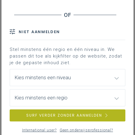
Toegankelijk
Rubrieken
NIET AANMELDEN
Downloads
Contact
Stel minstens één regio en één niveau in. We
passen dit toe als kijkfilter op de website, zodat
je de gepaste inhoud ziet.
Hoe kan een leerlingendossier
eruitzien?
Kies minstens een niveau
Uitgangspunten
Kies minstens een regio
Overzichtelijk en beknopt
Een overzichtelijk dossier bevordert een
SURF VERDER ZONDER AANMELDEN
passende begeleiding van de leerling
. Door
informatie voor alle leerlingen op een
International user?
Geen onderwijsprofessional?