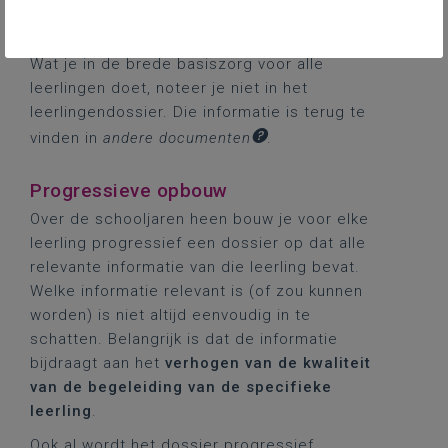
gelijkaardige manier te verzamelen kun je die
informatie snel terugvinden.
Wat je in de brede basiszorg voor alle
leerlingen doet, noteer je niet in het
leerlingendossier. Die informatie is terug te
vinden in
andere documenten
.
Progressieve opbouw
Over de schooljaren heen bouw je voor elke
leerling progressief een dossier op dat alle
relevante informatie van die leerling bevat.
Welke informatie relevant is (of zou kunnen
worden) is niet altijd eenvoudig in te
schatten. Belangrijk is dat de informatie
bijdraagt aan het
verhogen van de kwaliteit
van de begeleiding van de specifieke
leerling
.
Ook al wordt het dossier progressief