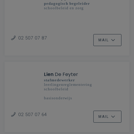
pedagogisch begeleider
schoolbeleid en zorg
02 507 07 87
MAIL
Lien
De Feyter
stafmedewerker
leerlingenreglementering
schoolbeleid
basisonderwijs
02 507 07 64
MAIL