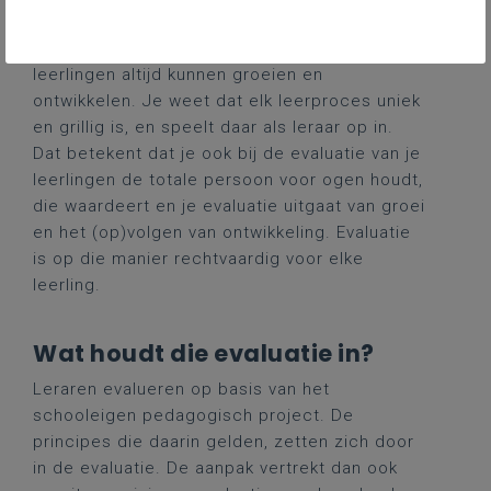
elke leerling, met zijn talenten en zijn
beperkingen, heeft als uitgangspunt dat
leerlingen altijd kunnen groeien en
ontwikkelen. Je weet dat elk leerproces uniek
en grillig is, en speelt daar als leraar op in.
Dat betekent dat je ook bij de evaluatie van je
leerlingen de totale persoon voor ogen houdt,
die waardeert en je evaluatie uitgaat van groei
en het (op)volgen van ontwikkeling. Evaluatie
is op die manier rechtvaardig voor elke
leerling.
Wat houdt die evaluatie in?
Leraren evalueren op basis van het
schooleigen pedagogisch project. De
principes die daarin gelden, zetten zich door
in de evaluatie. De aanpak vertrekt dan ook