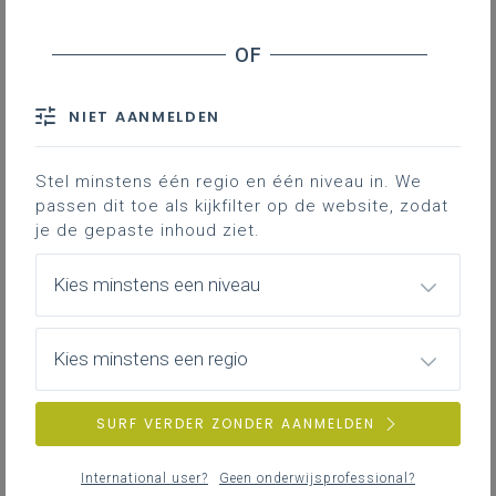
decreet basisonderwijs
bepaalt dat de Vlaamse
toetsen vanaf schooljaar 2025‑2026 de verplichte
gevalideerde toetsen voor wiskunde en begrijpend
lezen vervangen, bieden wij deze inhouden niet
NIET AANMELDEN
langer aan binnen IDP.
Toch blijft
deelname aan IDP bijzonder zinvol
. Je
Stel minstens één regio en één niveau in. We
interne kwaliteitsontwikkeling
bouw je immers uit op
passen dit toe als kijkfilter op de website, zodat
méér dan enkel Nederlands en wiskunde. Via IDP krijg
je de gepaste inhoud ziet.
je betrouwbare informatie over andere leergebieden
en leerinhouden waarvoor geen Vlaamse toetsen
Kies minstens een niveau
bestaan.
Katholiek Onderwijs Vlaanderen investeert bovendien
Kies minstens een regio
volop in het optimaliseren van de toets- en
feedbackomgeving en in nieuwe gestandaardiseerde
instrumenten, ook voor moeilijker te evalueren
SURF VERDER ZONDER AANMELDEN
inhouden.
Daarom nodigen we je graag uit om ook dit jaar in te
International user?
Geen onderwijsprofessional?