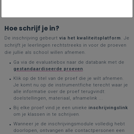
schrijven voor IDP 2026, een waardevolle bouwsteen
voor het kwaliteitsbeleid van elke school.
Hoe schrijf je in?
De inschrijving gebeurt
via het kwaliteitsplatform
. Je
schrijft je leerlingen rechtstreeks in voor de proeven
die jullie als school willen afnemen.
Ga via de evaluatiebox naar de databank met de
gestandaardiseerde proeven
.
Klik op de titel van de proef die je wilt afnemen.
Je komt nu op de instrumentfiche terecht waar je
alle informatie over de proef terugvindt:
doelstellingen, materiaal, afnamelink ...
Bij elke proef vind je een unieke
inschrijvingslink
om je klassen in te schrijven.
Wanneer je de inschrijvingsmodule volledig hebt
doorlopen, ontvangen alle contactpersonen een