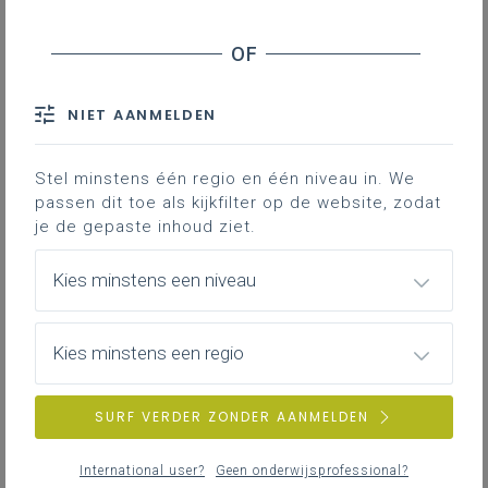
Wat wordt verstaan onder laskwaliteit?
Lassen opmeten
Trainen in het opmeten van lassen
Lascontroles uitvoeren
NIET AANMELDEN
Link met de normen
Werken volgens EN 1090-1
Stel minstens één regio en één niveau in. We
passen dit toe als kijkfilter op de website, zodat
Extra info
je de gepaste inhoud ziet.
Downloads
Kies minstens een niveau
Duiding bij
Kies minstens een regio
III-LaCo-a LPD 1: De leerlingen handelen
kwaliteitsbewust.
SURF VERDER ZONDER AANMELDEN
III-LaCo-a LPD 24: De leerlingen voeren
een kwaliteitscontrole uit.
International user?
Geen onderwijsprofessional?
II-Hoe-a LPD 12: De leerlingen voeren een