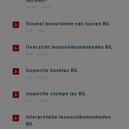
normen?
WORD
696KB
Visueel beoordelen van lassen BIL
PDF
5MB
Overzicht lasonvolkomenheden BIL
PDF
472KB
inspectie hoeklas BIL
PDF
155KB
inspectie stompe las BIL
PDF
154KB
interpretatie lasonvolkomenheden
BIL