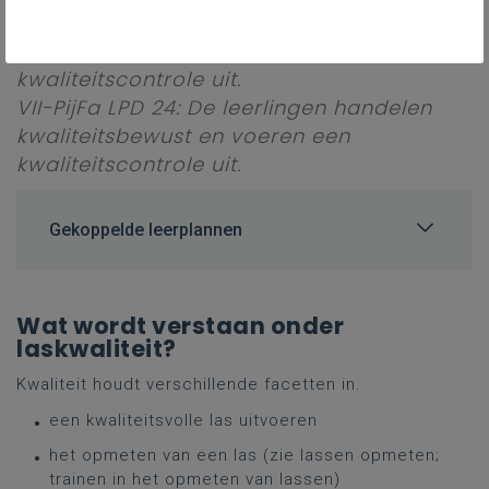
kwaliteitscontrole uit.
VII-LaMo LPD 23: De leerlingen voeren een
kwaliteitscontrole uit.
VII-PijFa LPD 24: De leerlingen handelen
kwaliteitsbewust en voeren een
kwaliteitscontrole uit.
Gekoppelde leerplannen
Wat wordt verstaan onder
laskwaliteit?
Kwaliteit houdt verschillende facetten in.
een kwaliteitsvolle las uitvoeren
het opmeten van een las (zie lassen opmeten;
trainen in het opmeten van lassen)