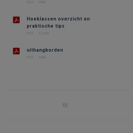
PDF
1MB
Hoeklassen overzicht en
praktische tips
PDF
123KB
uithangborden
PDF
1MB