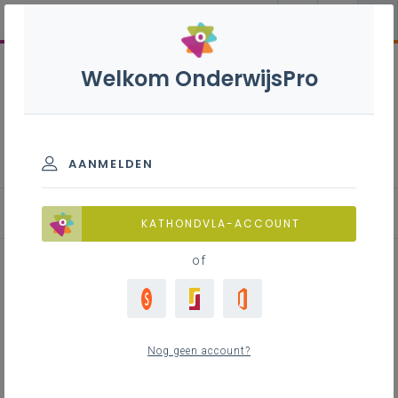
Welkom OnderwijsPro
Lassen-constructie S - 3de
graad - A-finaliteit
AANMELDEN
KATHONDVLA-ACCOUNT
of
Laskwaliteit in de praktijk
Nog geen account?
Inhoudstafel