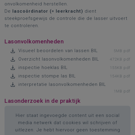
onvolkomenheid herstellen.
De
lascoördinator (= leerkracht)
dient
steekproefsgewijs de controle die de lasser uitvoert
te controleren.
Lasonvolkomenheden
Visueel beoordelen van lassen BIL
5MB pdf
Overzicht lasonvolkomenheden BIL
472KB pdf
inspectie hoeklas BIL
155KB pdf
inspectie stompe las BIL
154KB pdf
interpretatie lasonvolkomenheden BIL
1MB pdf
Lasonderzoek in de praktijk
Hier staat ingevoegde content uit een social
media netwerk dat cookies wil schrijven of
uitlezen. Je hebt hiervoor geen toestemming