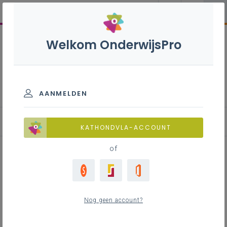
Welkom OnderwijsPro
Pijpfitter-fabriceur - 7de
leerjaar
AANMELDEN
KATHONDVLA-ACCOUNT
of
Laatste minuut risicoanalyse
(LMRA)
Nog geen account?