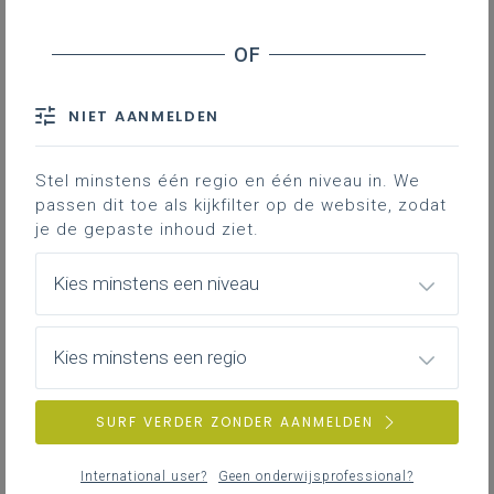
Inhoudstafel
Wat is een LMRA?
Hoe te gebruiken met leerlingen?
Voorbeelden
NIET AANMELDEN
Stel minstens één regio en één niveau in. We
Downloads
passen dit toe als kijkfilter op de website, zodat
je de gepaste inhoud ziet.
Het starten van een praktische opdracht
wordt bij voorkeur voorafgegaan door
Kies minstens een niveau
een LMRA. Deze kan heel
informeel
(zonder bijgaande documenten) of in
Kies minstens een regio
bepaalde gevallen met een bijgaand
document
als hulp.
SURF VERDER ZONDER AANMELDEN
Gekoppelde leerplannen
International user?
Geen onderwijsprofessional?