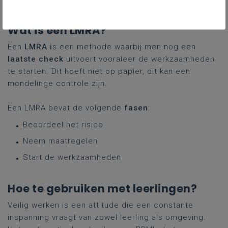
Wat is een LMRA?
Een
LMRA i
s een methode waarbij men nog een
laatste check
uitvoert vooraleer de werkzaamheden
te starten. Dit hoeft niet op papier, dit kan een
mondelinge controle zijn.
Een LMRA bevat de volgende
fasen
:
Beoordeel het risico
Neem maatregelen
Start de werkzaamheden
Hoe te gebruiken met leerlingen?
Veilig werken is een attitude die een constante
inspanning vraagt van zowel leerling als omgeving.