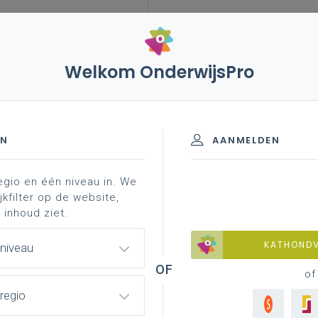
Welkom OnderwijsPro
leerplannen
vakken en leerplannen 7de
leerjaar
EN
AANMELDEN
egio en één niveau in. We
materiaal
achtergrond
faq
professionaliser
jkfilter op de website,
 inhoud ziet.
KATHOND
 niveau
of
regio
ar vind ik “stage” terug in het leerplan?