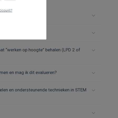
ccount?
at “werken op hoogte” behalen (LPD 2 of
omen en mag ik dit evalueren?
ndelen en ondersteunende technieken in STEM