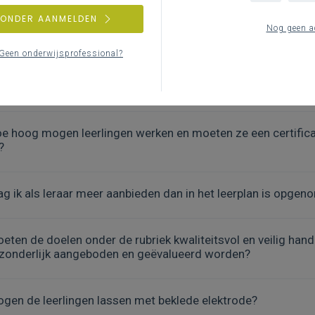
ZONDER AANMELDEN
Nog geen a
lke theorie moet je onder de rubriek lassen aanbieden?
Geen onderwijsprofessional?
nneer is de opleiding basisveiligheid verplicht?
e hoog mogen leerlingen werken en moeten ze een certifica
?
g ik als leraar meer aanbieden dan in het leerplan is opgen
eten de doelen onder de rubriek kwaliteitsvol en veilig ha
zonderlijk aangeboden en geëvalueerd worden?
gen de leerlingen lassen met beklede elektrode?