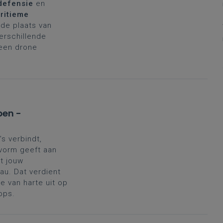
defensie
en
ritieme
de plaats van
verschillende
 een drone
pen -
’s verbindt,
 vorm geeft aan
t jouw
au. Dat verdient
 van harte uit op
ops.