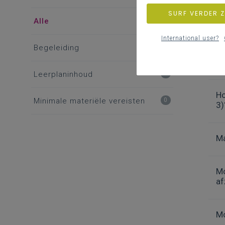
SURF VERDER 
Alle
7
We
International user?
Begeleiding
1
Wa
Leerplaninhoud
7
Ho
Minimale materiële vereisten
0
3)
Ma
Mo
af
Mo