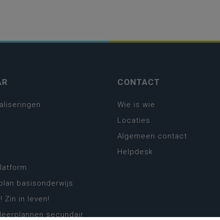
AR
CONTACT
aliseringen
Wie is wie
Locaties
Algemeen contact
Helpdesk
platform
plan basisonderwijs
! Zin in leven!
leerplannen secundair