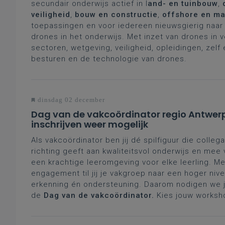
secundair onderwijs actief in l
and- en tuinbouw
,
veiligheid
,
bouw en constructie
,
offshore en ma
toepassingen en voor iedereen nieuwsgierig naar 
drones in het onderwijs. Met inzet van drones in 
sectoren, wetgeving, veiligheid, opleidingen, zelf
besturen en de technologie van drones.
dinsdag 02 december
Dag van de vakcoördinator regio Antwer
inschrijven weer mogelijk
Als vakcoördinator ben jij dé spilfiguur die collega
richting geeft aan kwaliteitsvol onderwijs en mee
een krachtige leeromgeving voor elke leerling. Me
engagement til jij je vakgroep naar een hoger nive
erkenning én ondersteuning. Daarom nodigen we je
de
Dag van de vakcoördinator.
Kies jouw worksh