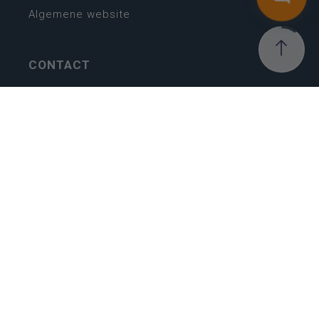
Algemene website
CONTACT
Wie is wie
Locaties
Algemeen contact
Helpdesk
NIEUWSBRIEF
SCHRIJF IN
MIJN.