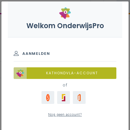
Welkom OnderwijsPro
Katholieke dialoogschool
AANMELDEN
Aan de slag
KATHONDVLA-ACCOUNT
of
Publicatie: Eigentijds,
tegendraads
Nog geen account?