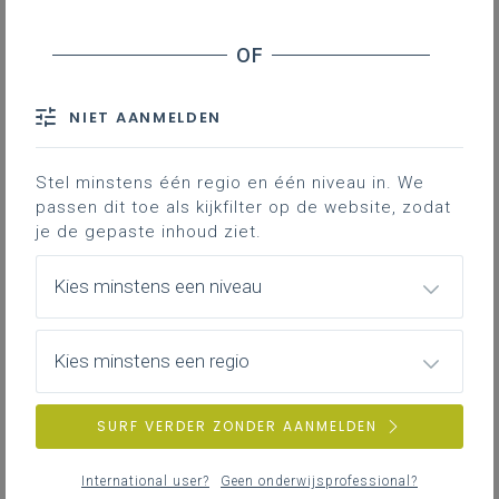
Inhoudstafel
Inhoudsopgave
Voorwoord
Download als pdf
NIET AANMELDEN
Stel minstens één regio en één niveau in. We
Downloads
passen dit toe als kijkfilter op de website, zodat
je de gepaste inhoud ziet.
In dit boekje, uitgegeven door
Halewijn
,
wordt in enkele korte bijdragen van
Kies minstens een niveau
verschillende auteurs toegelicht hoe
katholieke dialoogschool ons kan helpen
Kies minstens een regio
na te denken over hoe we
nu
katholieke
school kunnen zijn.
SURF VERDER ZONDER AANMELDEN
Zoals op de site van Halewijn te lezen staat: "
Dit boek
biedt - voorbij de slogans en de clichés - een helder
International user?
Geen onderwijsprofessional?
inzicht in het project van de katholieke dialoogschool