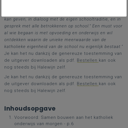
"dat een groeikans biedt om vernieuwd te ontdekken
hoe de school haar opvoedingsproject concreet vorm
kan geven, in dialoog met de eigen schooltraditie, en in
gesprek met alle betrokkenen op school." Een must voor
al wie begaan is met opvoeding en onderwijs en wil
ontdekken waarin de unieke meerwaarde van de
katholieke eigenheid van de school nu eigenlijk bestaat."
Je kan het nu dankzij de genereuze toestemming van
de uitgever downloaden als pdf.
Bestellen
kan ook
nog steeds bij Halewijn zelf.
Je kan het nu dankzij de genereuze toestemming van
de uitgever downloaden als pdf.
Bestellen
kan ook
nog steeds bij Halewijn zelf.
Inhoudsopgave
Voorwoord: Samen bouwen aan het katholiek
onderwijs van morgen - p.6