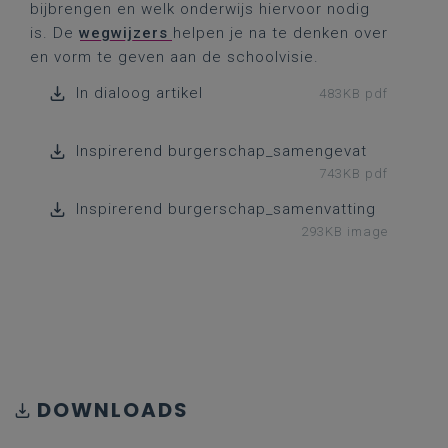
bijbrengen en welk onderwijs hiervoor nodig
is. De
wegwijzers
helpen je na te denken over
en vorm te geven aan de schoolvisie.
In dialoog artikel
483KB pdf
Inspirerend burgerschap_samengevat
743KB pdf
Inspirerend burgerschap_samenvatting
293KB image
DOWNLOADS