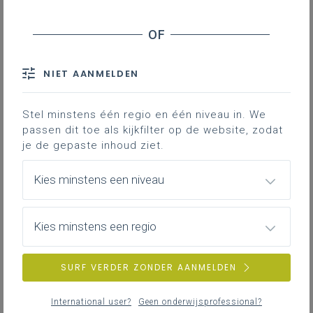
door...
ONDERZOEKEN
VERBINDEND DIALOGEREN
ACTIE ONDERNEMEN
REFLECTEREN
NIET AANMELDEN
Uitkomst van de regel van 4:
Leerlingen leren over...
Stel minstens één regio en één niveau in. We
Inspirerend burgerschap, samen
passen dit toe als kijkfilter op de website, zodat
verantwoordelijk voor de school
je de gepaste inhoud ziet.
Waarom inspirerend burgerschap?
Kies minstens een niveau
Samengevat in één schema
Hoe werk je aan inspirerend burgerschap?
Kies minstens een regio
Downloads
SURF VERDER ZONDER AANMELDEN
Contact
International user?
Geen onderwijsprofessional?