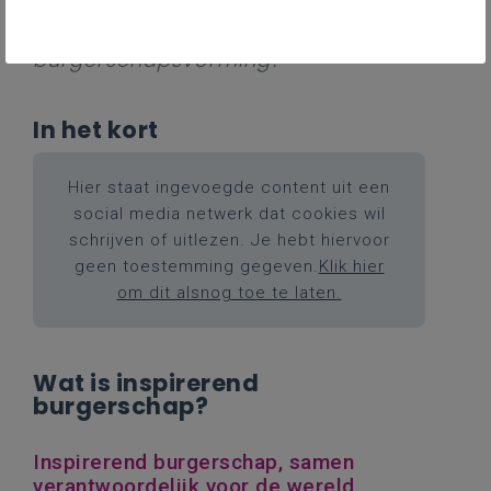
Wat is inspirerend burgerschap?
Wat is het belang van
burgerschapsvorming?
In het kort
Hier staat ingevoegde content uit een
social media netwerk dat cookies wil
schrijven of uitlezen. Je hebt hiervoor
geen toestemming gegeven.
Klik hier
om dit alsnog toe te laten.
Wat is inspirerend
burgerschap?
Inspirerend burgerschap, samen
verantwoordelijk voor de wereld