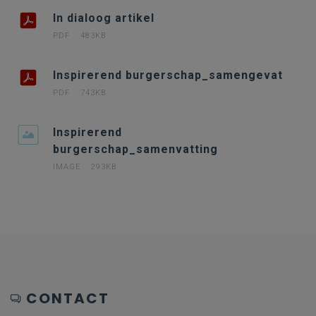
In dialoog artikel
PDF
483KB
Inspirerend burgerschap_samengevat
PDF
743KB
Inspirerend
burgerschap_samenvatting
IMAGE
293KB
CONTACT