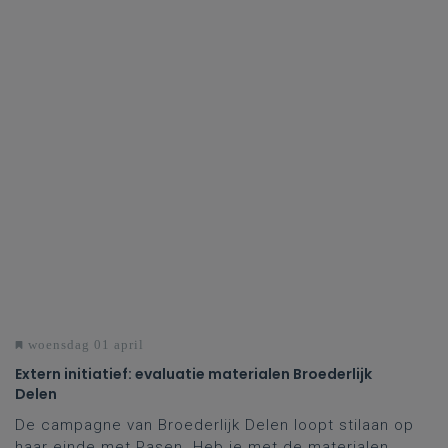
woensdag 01 april
Extern initiatief: evaluatie materialen Broederlijk
Delen
De campagne van Broederlijk Delen loopt stilaan op
haar einde met Pasen. Heb je met de materialen