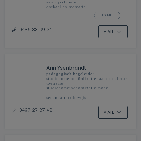
aardrijkskunde
onthaal en recreatie
studiedomein taal en cultuur: toerisme
LEES MEER
secundair onderwijs
Limburg - Vlaanderenbreed
0486 88 99 24
MAIL
Ann
Ysenbrandt
pedagogisch begeleider
studiedomeincoördinatie taal en cultuur:
toerisme
studiedomeincoördinatie mode
secundair onderwijs
Vlaanderenbreed
0497 27 37 42
MAIL