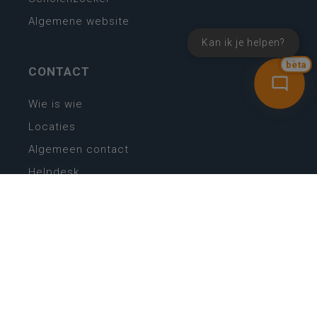
Algemene website
Kan ik je helpen?
bèta
CONTACT
Wie is wie
Locaties
Algemeen contact
Helpdesk
NIEUWSBRIEF
SCHRIJF IN
MIJN.