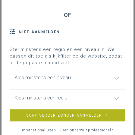
Basisinformatie
Basisinformatie over het leerplan
NIET AANMELDEN
Stel minstens één regio en één niveau in. We
passen dit toe als kijkfilter op de website, zodat
Inspirerend materiaal
je de gepaste inhoud ziet.
Didactische tips, ondersteunende documenten,
duiding bij leerinhouden …
Kies minstens een niveau
Kies minstens een regio
Achtergrond
Literatuur, onderzoek, regelgeving, interessante
SURF VERDER ZONDER AANMELDEN
websites …
International user?
Geen onderwijsprofessional?