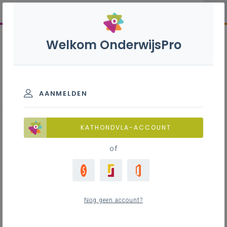
Welkom OnderwijsPro
Toerisme S - 3de graad - D/A-
finaliteit
AANMELDEN
KATHONDVLA-ACCOUNT
of
Leerplan
Raadpleeg via de leerplantool of download de
Word-versie
Nog geen account?
LEERPLANTOOL