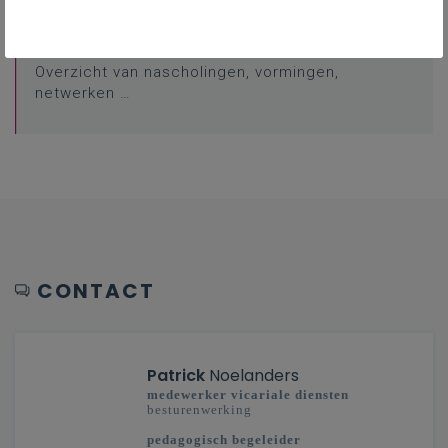
Professionalisering
Overzicht van nascholingen, vormingen,
netwerken …
CONTACT
Patrick
Noelanders
medewerker vicariale diensten
besturenwerking
pedagogisch begeleider