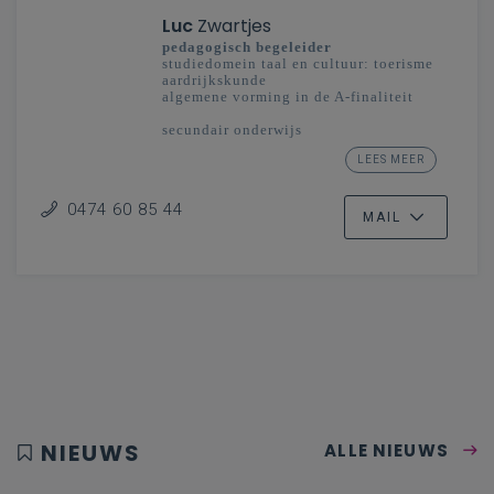
Luc
Zwartjes
pedagogisch begeleider
studiedomein taal en cultuur: toerisme
aardrijkskunde
algemene vorming in de A-finaliteit
secundair onderwijs
Oost- en West-Vlaanderen -
LEES MEER
Vlaanderenbreed
0474 60 85 44
MAIL
NIEUWS
ALLE NIEUWS