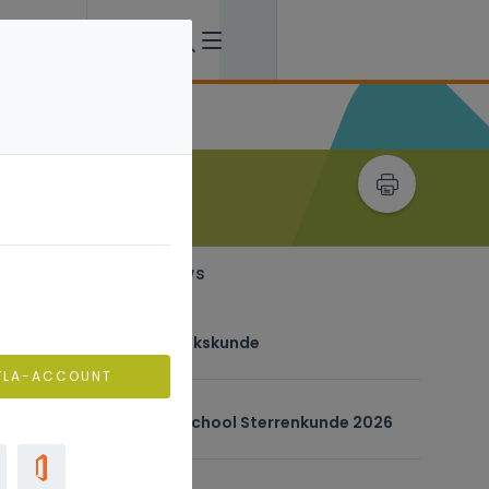
Recent verwant nieuws
donderdag 28 mei
Serious games in aardrijkskunde
VLA-ACCOUNT
maandag 18 mei
Extern initiatief: Zomerschool Sterrenkunde 2026
woensdag 29 april