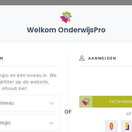
Welkom OnderwijsPro
EN
AANMELDEN
egio en één niveau in. We
jkfilter op de website,
 inhoud ziet.
KATHOND
 niveau
of
regio
ig zijn. Deze site biedt de mogelijkheid om die zelf