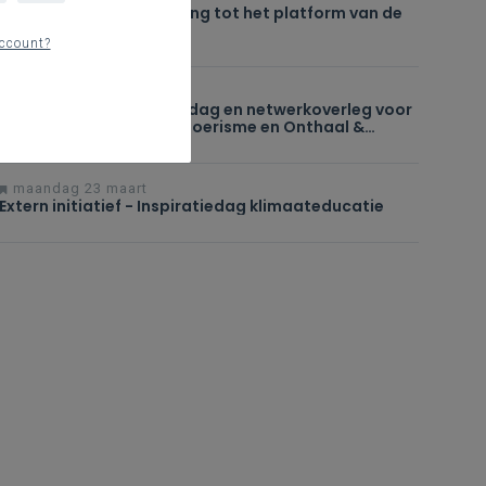
Werken met GIS - toegang tot het platform van de
nascholing
ccount?
woensdag 29 april
Extern initiatief - studiedag en netwerkoverleg voor
de secundaire scholen Toerisme en Onthaal &
Recreatie in Howest!
maandag 23 maart
Extern initiatief - Inspiratiedag klimaateducatie