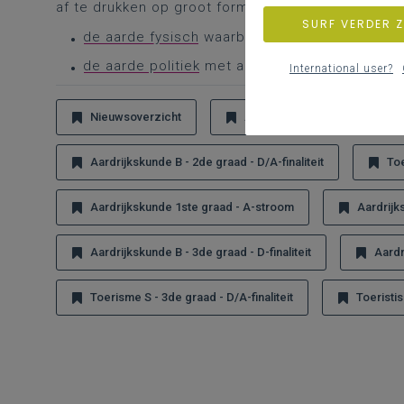
af te drukken op groot formaat (2,8 x 1,5 m of zel
SURF VERDER 
de aarde fysisch
waarbij er geen staatsgrenz
de aarde politiek
met alle landsgrenzen
International user?
Nieuwsoverzicht
Aardrijkskunde B - 2de graad - 
Aardrijkskunde B - 2de graad - D/A-finaliteit
Toe
Aardrijkskunde 1ste graad - A-stroom
Aardrijks
Aardrijkskunde B - 3de graad - D-finaliteit
Aardr
Toerisme S - 3de graad - D/A-finaliteit
Toeristis