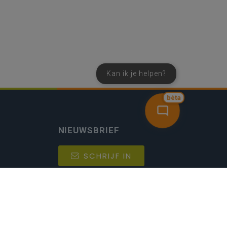
Kan ik je helpen?
bèta
NIEUWSBRIEF
SCHRIJF IN
MIJN.
Beheer