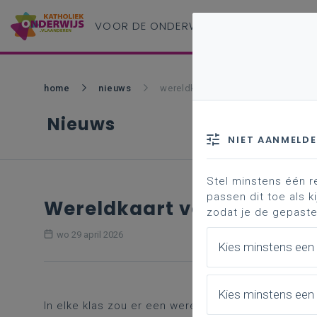
VOOR DE ONDERWIJS
PROFESSIONAL
home
nieuws
wereldkaart voor de klas
Nieuws
NIET AANMELD
Stel minstens één r
passen dit toe als ki
Wereldkaart voor de klas
zodat je de gepaste
wo 29 april 2026
Kies minstens een
Kies minstens een 
In elke klas zou er een wereldkaart moeten aanwez