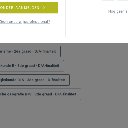
fs groter)
ZONDER AANMELDEN
en worden afgebeeld
Nog geen a
Geen onderwijsprofessional?
D-finaliteit
risme - 2de graad - D/A-finaliteit
kunde B - 3de graad - D/A-finaliteit
ijkskunde B+S - 3de graad - D-finaliteit
che geografie B+S - 3de graad - D/A-finaliteit