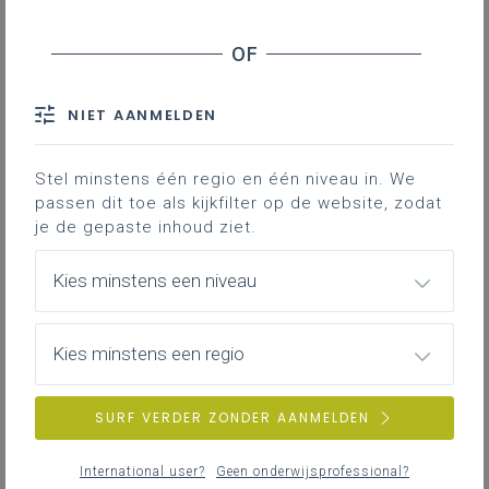
Tijdens dit initiatief wordt dieper ingegaan op de
noodzakelijke samenwerking tussen Toerisme (LPD
10, 16 en 21) en Toeristische geografie (LPD 21, 24 en
NIET AANMELDEN
26).
Stel minstens één regio en één niveau in. We
Programma
passen dit toe als kijkfilter op de website, zodat
je de gepaste inhoud ziet.
09.00 – 09.30: Onthaal
09.30 – 11.00:
Kies minstens een niveau
Lessen met effect: het nut van leerdoelen
Systeem Spermalie voor opvolging van
Kies minstens een regio
leerplandoelen
11.00 - 11.30: Pauze
SURF VERDER ZONDER AANMELDEN
11.30 - 12.30: Promotie studierichting: ideeën
campagne
International user?
Geen onderwijsprofessional?