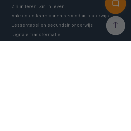
Zin in leren! Zin in leven!
Vakken en leerplannen secundair onderwijs
Lessentabellen secundair onderwijs
Digitale transformatie
Schoolkalender
Scholenzoeker
Algemene website
CONTACT
Wie is wie
Locaties
Algemeen contact
Helpdesk