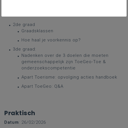
12.30 - 13.15: Middagpauze
13.15 – 16.00:
2de graad
Graadsklassen
Hoe haal je voorkennis op?
3de graad:
Nadenken over de 3 doelen die moeten
gemeenschappelijk zijn ToeGeo-Toe &
onderzoekscompetentie
Apart Toerisme: opvolging acties handboek
Apart ToeGeo: Q&A
Praktisch
Datum
: 26/02/2026