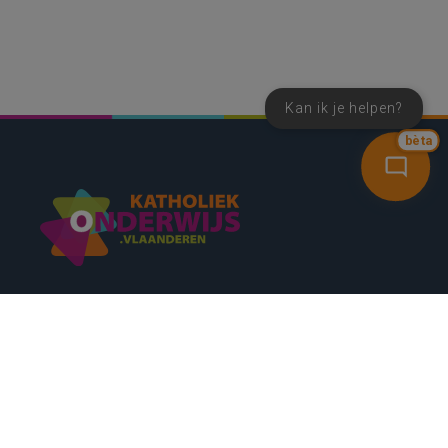
Kan ik je helpen?
bèta
SNEL NAAR
CONTACT
NIEUWSBRIEF