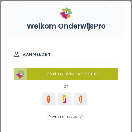
Filter
wis alle
ZOEK TOT 12 MAANDEN TERUG
Welkom OnderwijsPro
Slagerij S - 3de graad - A-
finaliteit
AANMELDEN
TOON RESULTATEN
KATHONDVLA-ACCOUNT
of
Nieuws
13
nieuwste
Nog geen account?