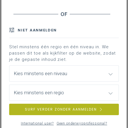
NIET AANMELDEN
Stel minstens één regio en één niveau in. We
passen dit toe als kijkfilter op de website, zodat
je de gepaste inhoud ziet.
Kies minstens een niveau
Kies minstens een regio
dinsdag 2 december 2025
SURF VERDER ZONDER AANMELDEN
Dag van de vakcoördinator regio Antwerpen -
inschrijven weer mogelijk
International user?
Geen onderwijsprofessional?