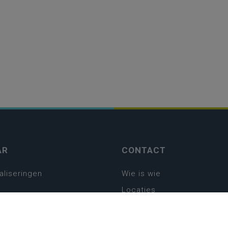
AR
CONTACT
aliseringen
Wie is wie
Locaties
Algemeen contact
Helpdesk