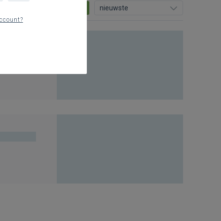
0
nieuwste
ccount?