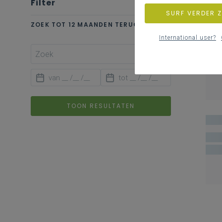
Filter
wis alle
SURF VERDER 
ZOEK TOT 12 MAANDEN TERUG
International user?
TOON RESULTATEN