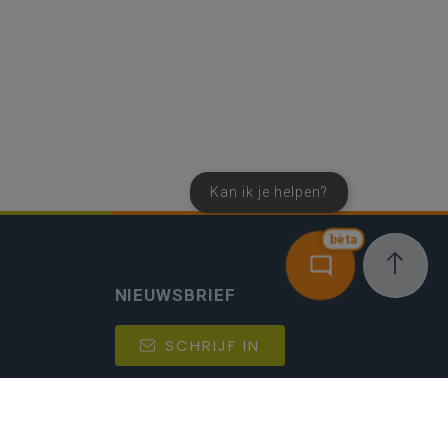
Kan ik je helpen?
bèta
NIEUWSBRIEF
SCHRIJF IN
MIJN.