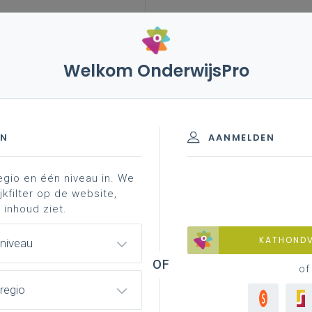
Welkom OnderwijsPro
leerplannen
vakken en leerplannen 3de graad
uws
3de graad - D-finaliteit
EN
AANMELDEN
egio en één niveau in. We
Chemie
jkfilter op de website,
 inhoud ziet.
materiaal
achtergrond
contacteer je pedagogisch
KATHOND
 niveau
of
regio