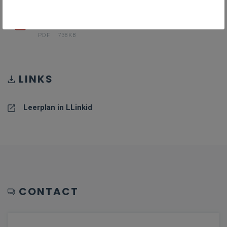
PDF III-FraS-d_januari_24
PDF
738KB
LINKS
Leerplan in LLinkid
CONTACT