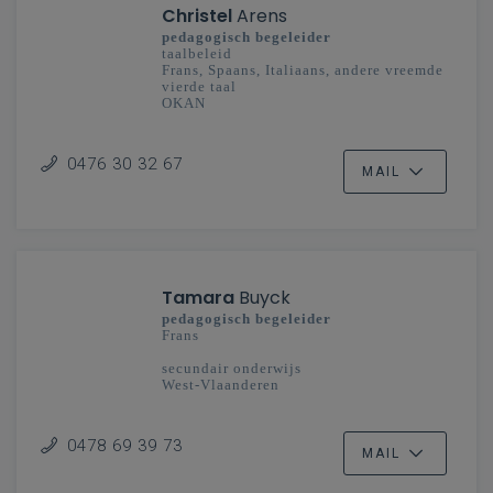
Christel
Arens
pedagogisch begeleider
taalbeleid
Frans, Spaans, Italiaans, andere vreemde
vierde taal
OKAN
secundair onderwijs
Oost-Vlaanderen
0476 30 32 67
MAIL
Tamara
Buyck
pedagogisch begeleider
Frans
secundair onderwijs
West-Vlaanderen
0478 69 39 73
MAIL