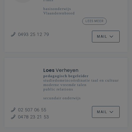
basisonderwijs
Vlaanderenbreed
LEES MEER
secundair onderwijs
Mechelen-Brussel
0493 25 12 79
MAIL
Loes
Verheyen
pedagogisch begeleider
studiedomeincoördinatie taal en cultuur
moderne vreemde talen
public relations
secundair onderwijs
Vlaanderenbreed
02 507 06 55
MAIL
0478 23 21 53