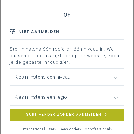
Contact
Hieronder vind je de definitieve en
volledig afgewerkte versie van het
NIET AANMELDEN
leerplan in Word; enkel deze versie
is geldig voor de volledige 3de
graad vanaf 1 september 2024.
Stel minstens één regio en één niveau in. We
passen dit toe als kijkfilter op de website, zodat
je de gepaste inhoud ziet.
Kies minstens een niveau
Kies minstens een regio
DOWNLOADS
SURF VERDER ZONDER AANMELDEN
III-FraS-d januari 24
International user?
Geen onderwijsprofessional?
WORD
345KB