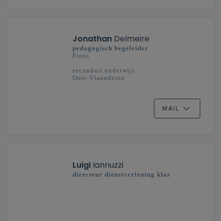
Jonathan
Delmeire
pedagogisch begeleider
Frans
secundair onderwijs
Oost-Vlaanderen
MAIL
Luigi
Iannuzzi
directeur dienstverlening klas