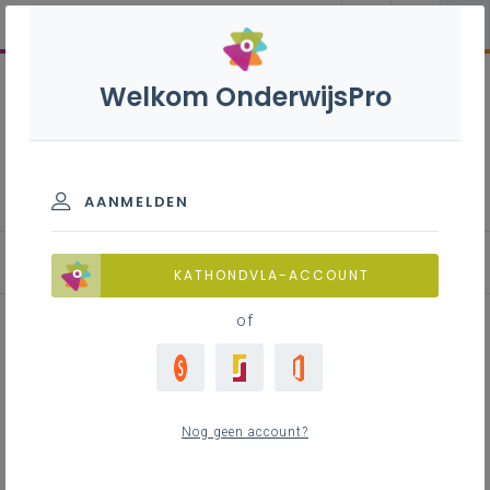
Welkom OnderwijsPro
Frans B+S - 3de graad - D-
finaliteit
AANMELDEN
Leerplan
KATHONDVLA-ACCOUNT
of
Inhoudstafel
Nog geen account?
Downloads