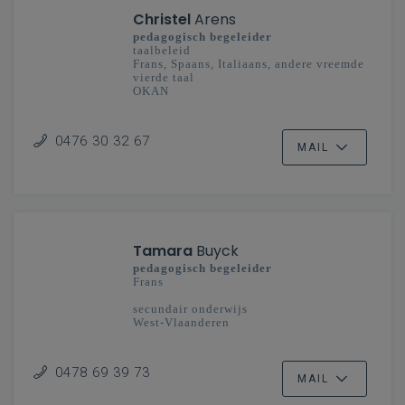
Christel
Arens
pedagogisch begeleider
taalbeleid
Frans, Spaans, Italiaans, andere vreemde
vierde taal
OKAN
secundair onderwijs
Oost-Vlaanderen
0476 30 32 67
MAIL
Tamara
Buyck
pedagogisch begeleider
Frans
secundair onderwijs
West-Vlaanderen
0478 69 39 73
MAIL