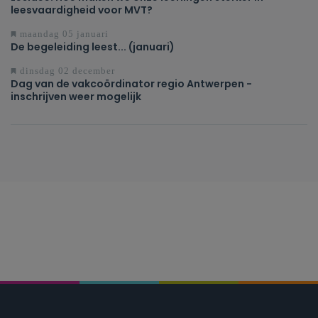
leesvaardigheid voor MVT?
maandag 05 januari
De begeleiding leest... (januari)
dinsdag 02 december
Dag van de vakcoördinator regio Antwerpen -
inschrijven weer mogelijk