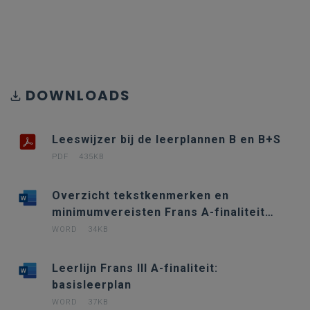
DOWNLOADS
Leeswijzer bij de leerplannen B en B+S
PDF
435KB
Overzicht tekstkenmerken en
minimumvereisten Frans A-finaliteit
3de graad
WORD
34KB
Leerlijn Frans III A-finaliteit:
basisleerplan
WORD
37KB