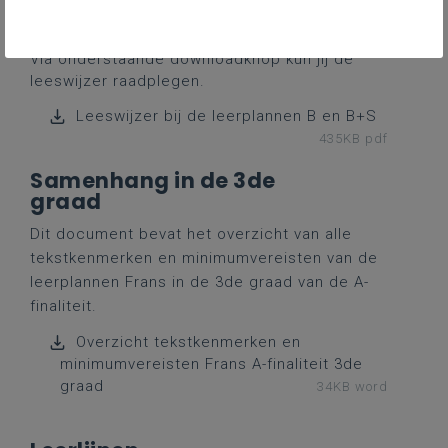
leerplanspecifieke onderwerpen
Via onderstaande downloadknop kun jij de
leeswijzer raadplegen.
Leeswijzer bij de leerplannen B en B+S
435KB pdf
Samenhang in de 3de
graad
Dit document bevat het overzicht van alle
tekstkenmerken en minimumvereisten van de
leerplannen Frans in de 3de graad van de A-
finaliteit.
Overzicht tekstkenmerken en
minimumvereisten Frans A-finaliteit 3de
graad
34KB word