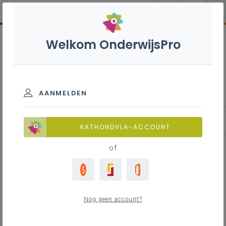
Welkom OnderwijsPro
Frans B+S - 3de graad - A-
finaliteit
AANMELDEN
Basisinformatie
KATHONDVLA-ACCOUNT
of
Inhoudstafel
Leeswijzer bij de leerplannen B en B+S.
Nog geen account?
Samenhang in de 3de graad
Leerlijnen