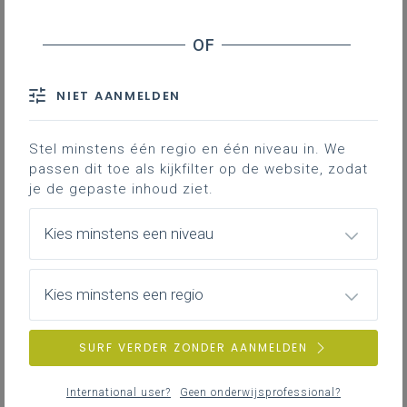
Downloads
Contact
NIET AANMELDEN
Stel minstens één regio en één niveau in. We
Leeswijzer bij de
passen dit toe als kijkfilter op de website, zodat
leerplannen B en B+S.
je de gepaste inhoud ziet.
Op basis van veelgestelde vragen die we
Kies minstens een niveau
kregen tijdens de
Vlaanderenbrede webinars van de
leerplanvoorstellingen hebben we deze
Kies minstens een regio
leeswijzer ontwikkeld.
SURF VERDER ZONDER AANMELDEN
Ze bevat antwoorden op deze vragen,
geclusterd per rubriek:
International user?
Geen onderwijsprofessional?
algemene onderwerpen