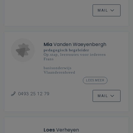
MAIL
Mia
Vanden Waeyenbergh
pedagogisch begeleider
Op.stap, leerroutes voor iedereen
Frans
basisonderwijs
Vlaanderenbreed
LEES MEER
secundair onderwijs
Mechelen-Brussel
0493 25 12 79
MAIL
Loes
Verheyen