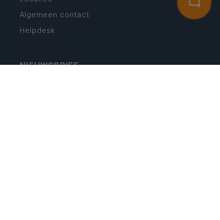
Algemeen contact
Helpdesk
NIEUWSBRIEF
SCHRIJF IN
MIJN.
Beheer
Kijkfilter