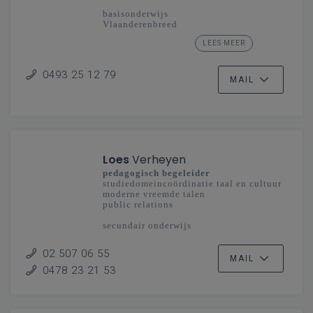
basisonderwijs
Vlaanderenbreed
LEES MEER
secundair onderwijs
Mechelen-Brussel
0493 25 12 79
MAIL
Loes
Verheyen
pedagogisch begeleider
studiedomeincoördinatie taal en cultuur
moderne vreemde talen
public relations
secundair onderwijs
Vlaanderenbreed
02 507 06 55
MAIL
0478 23 21 53