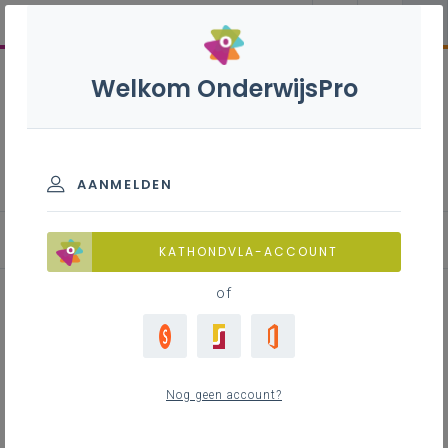
Welkom OnderwijsPro
Frans B+S” - 3de graad -
D-finaliteit
AANMELDEN
Achtergrond
KATHONDVLA-ACCOUNT
of
Inhoudstafel
Nog geen account?
Contact