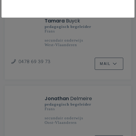
Tamara
Buyck
pedagogisch begeleider
Frans
secundair onderwijs
West-Vlaanderen
0478 69 39 73
MAIL
Jonathan
Delmeire
pedagogisch begeleider
Frans
secundair onderwijs
Oost-Vlaanderen