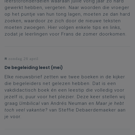
leerstofonderdelen waaraan jullie vorig jaar zo hard
gewerkt hebben, vergeten. Naar woorden die vroeger
op het puntje van hun tong lagen, moeten ze dan hard
zoeken, waardoor ze zich door de nieuwe teksten
moeten zwoegen. Hier volgen enkele tips en links,
zodat je leerlingen voor Frans de zomer doorkomen.
zondag 26 april
De begeleiding leest (mei)
Elke nieuwsbrief zetten we twee boeken in de kijker
die begeleiders net gelezen hebben. Dat is een
vakdidactisch boek én een leestip die volledig voor
jezelf is, puur voor het plezier. Deze keer stellen wij
graag
Umbilical
van Andrés Neuman en
Maar je hebt
toch veel vakantie?
van Steffie Debaerdemaeker aan
je voor.