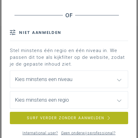
NIET AANMELDEN
Stel minstens één regio en één niveau in. We
CONTACT
passen dit toe als kijkfilter op de website, zodat
je de gepaste inhoud ziet.
Kies minstens een niveau
Christel
Arens
pedagogisch begeleider
taalbeleid
Frans, Spaans, Italiaans, andere vreemde
Kies minstens een regio
vierde taal
OKAN
secundair onderwijs
SURF VERDER ZONDER AANMELDEN
Oost-Vlaanderen
0476 30 32 67
MAIL
International user?
Geen onderwijsprofessional?