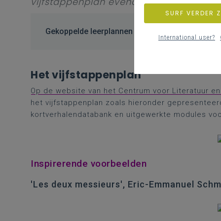
vijfstappenplan evenals een link naar 
SURF VERDER 
Gekoppelde leerplannen
International user?
Het vijfstappenplan
Op de website van het Centrum voor Literatuur e
het vijfstappenplan zoals hieronder gepresenteerd
kortverhalendatabank en uitgewerkte modules voor
Inspirerende voorbeelden
'Les deux messieurs', Eric-Emmanuel Schm