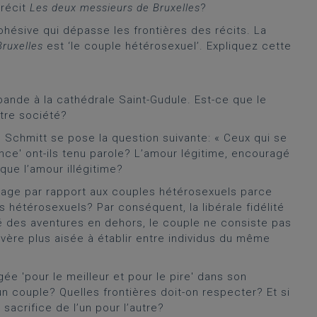
 récit
Les deux messieurs de Bruxelles
?
hésive qui dépasse les frontières des récits. La
ruxelles
est ‘le couple hétérosexuel’. Expliquez cette
ande à la cathédrale Saint-Gudule. Est-ce que le
tre société?
l Schmitt se pose la question suivante: « Ceux qui se
tance' ont-ils tenu parole? L’amour légitime, encouragé
 que l’amour illégitime?
tage par rapport aux couples hétérosexuels parce
s hétérosexuels? Par conséquent, la libérale fidélité
isé des aventures en dehors, le couple ne consiste pas
avère plus aisée à établir entre individus du même
e 'pour le meilleur et pour le pire' dans son
 couple? Quelles frontières doit-on respecter? Et si
sacrifice de l’un pour l’autre?