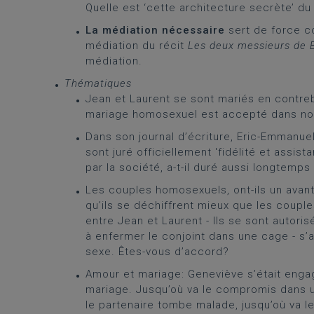
Quelle est ‘cette architecture secrète’ du
La médiation nécessaire
sert de force co
médiation du récit
Les deux messieurs de B
médiation.
Thématiques
Jean et Laurent se sont mariés en contreb
mariage homosexuel est accepté dans no
Dans son journal d’écriture, Eric-Emmanue
sont juré officiellement 'fidélité et assis
par la société, a-t-il duré aussi longtemps
Les couples homosexuels, ont-ils un avan
qu’ils se déchiffrent mieux que les couple
entre Jean et Laurent - Ils se sont autor
à enfermer le conjoint dans une cage - s’
sexe. Êtes-vous d’accord?
Amour et mariage: Geneviève s’était engagé
mariage. Jusqu’où va le compromis dans un
le partenaire tombe malade, jusqu’où va le 