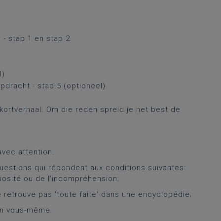
e - stap 1 en stap 2
l)
pdracht - stap 5 (optioneel)
 kortverhaal. Om die reden spreid je het best de
avec attention.
uestions qui répondent aux conditions suivantes:
riosité ou de l’incompréhension;
e retrouve pas 'toute faite' dans une encyclopédie;
on vous-même.