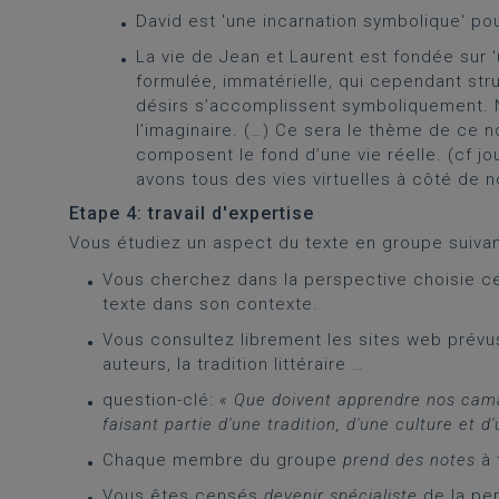
David est 'une incarnation symbolique' po
La vie de Jean et Laurent est fondée sur 
formulée, immatérielle, qui cependant stru
désirs s’accomplissent symboliquement. No
l’imaginaire. (…) Ce sera le thème de ce no
composent le fond d’une vie réelle. (cf jo
avons tous des vies virtuelles à côté de no
Etape 4: travail d'expertise
Vous étudiez un aspect du texte en groupe suivan
Vous cherchez dans la perspective choisie c
texte dans son contexte.
Vous consultez librement les sites web prévus 
auteurs, la tradition littéraire …
question-clé:
« Que doivent apprendre nos cam
faisant partie d'une tradition, d'une culture et d
Chaque membre du groupe
prend des notes
à t
Vous êtes censés
devenir spécialiste
de la per