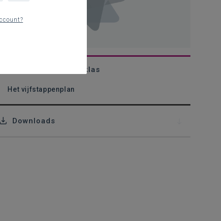
ccount?
Literatuur in de talenklas
Het vijfstappenplan
Downloads