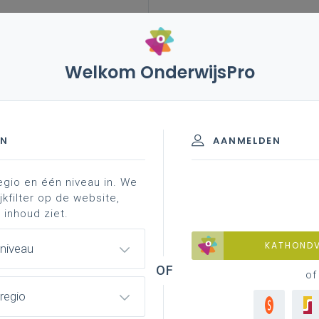
Welkom OnderwijsPro
nklas
EN
AANMELDEN
egio en één niveau in. We
jkfilter op de website,
 inhoud ziet.
leving aan in de klas? Het Centrum voor
KATHOND
 niveau
en ontwikkelde een vijfstappenplan om
of
op het bereiken van talige, literaire en
regio
hier uitgewerkte lessen op basis van het