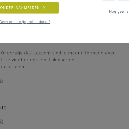
de website van de KU Leuven.
ZONDER AANMELDEN
Nog geen a
Geen onderwijsprofessional?
n Onderwijs (KU Leuven)
vind je meer informatie over
. Je vindt er ook een link naar de
 alle talen.
itt