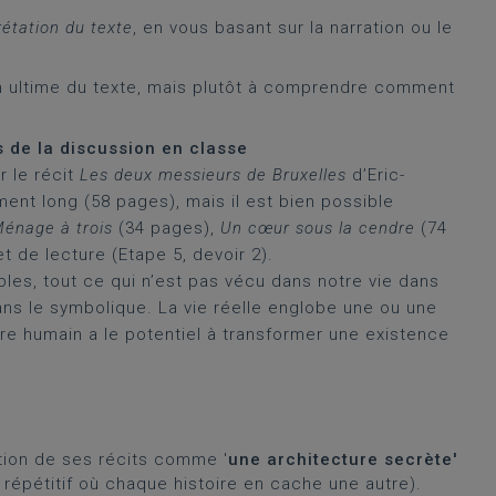
prétation du texte
, en vous basant sur la narration ou le
on ultime du texte, mais plutôt à comprendre comment
s de la discussion en classe
r le récit
Les deux messieurs de Bruxelles
d’Eric-
ment long (58 pages), mais il est bien possible
énage à trois
(34 pages),
Un cœur sous la cendre
(74
 de lecture (Etape 5, devoir 2).
bles, tout ce qui n’est pas vécu dans notre vie dans
dans le symbolique. La vie réelle englobe une ou une
tre humain a le potentiel à transformer une existence
tion de ses récits comme '
une architecture secrète'
 répétitif où chaque histoire en cache une autre).