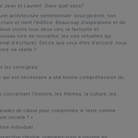
ur Jean et Laurent. Dans quel sens?
'une architecture sentimentale' sous-jacente, non
cture et tient l’édifice. Beaucoup d’aspirations et de
us vivons tous deux vies, la factuelle et
uveau livre de nouvelles: les vies virtuelles qui
urnal d’écriture). Est-ce que vous êtes d’accord: nous
tre vie réelle ?
t les consignes:
e qui est nécessaire à une bonne compréhension du
concernant l'histoire, les thèmes, la culture, les
arades de classe pour comprendre le texte comme
'une société ? »
itre individuel.
spective choisie: préparez-vous à pouvoir en