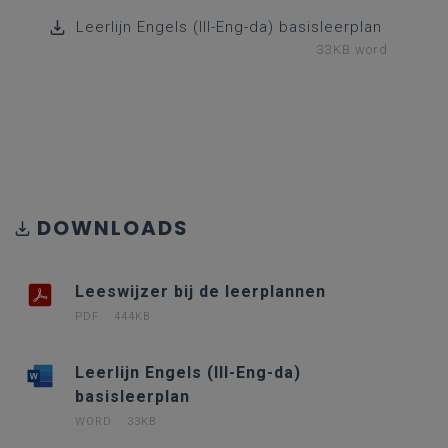
Leerlijn Engels (III-Eng-da) basisleerplan
33KB word
DOWNLOADS
Leeswijzer bij de leerplannen
PDF
444KB
Leerlijn Engels (III-Eng-da)
basisleerplan
WORD
33KB