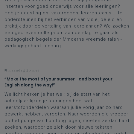
inzetten voor goed onderwijs voor alle leerlingen?
Heb je goesting om vakgroepen, lerarenteams … te
ondersteunen bij het verbinden van visie, beleid en
praktijk door de vertaling van leerplannen? We zoeken
een gedreven collega om aan de slag te gaan als
pedagogisch begeleider Mmderne vreemde talen -
werkingsgebied Limburg.
maandag 25 mei
“Make the most of your summer—and boost your
English along the way!”
Wellicht herken je het wel: bij de start van het
schooljaar lijken je leerlingen heel wat
leerstofonderdelen waaraan jullie vorig jaar zo hard
gewerkt hebben, vergeten. Naar woorden die vroeger
op het puntje van hun tong lagen, moeten ze dan hard
zoeken, waardoor ze zich door nieuwe teksten
moeten zwoegen. Hier volgen enkele ideetjes, zodat