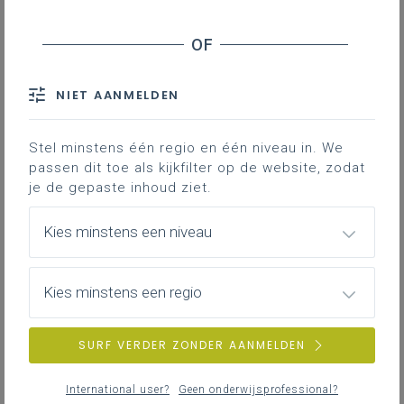
Downloads
Contact
NIET AANMELDEN
Stel minstens één regio en één niveau in. We
Leeswijzer bij de
passen dit toe als kijkfilter op de website, zodat
leerplannen
je de gepaste inhoud ziet.
Op basis van veelgestelde vragen die we
Kies minstens een niveau
kregen tijdens de
Vlaanderenbrede webinars van de
leerplanvoorstellingen hebben we deze
Kies minstens een regio
leeswijzer ontwikkeld.
Hij bevat antwoorden op deze vragen,
SURF VERDER ZONDER AANMELDEN
geclusterd per rubriek:
International user?
Geen onderwijsprofessional?
algemene onderwerpen,