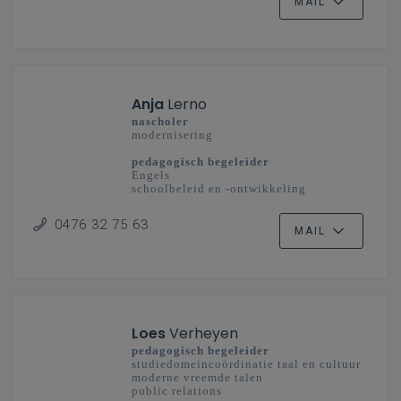
MAIL
Anja
Lerno
nascholer
modernisering
pedagogisch begeleider
Engels
schoolbeleid en -ontwikkeling
secundair onderwijs
0476 32 75 63
Limburg
MAIL
Loes
Verheyen
pedagogisch begeleider
studiedomeincoördinatie taal en cultuur
moderne vreemde talen
public relations