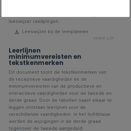
leerplanspecifieke onderwerpen.
Via onderstaande downloadknop kun jij de
leeswijzer raadplegen.
Leeswijzer bij de leerplannen
444KB pdf
Leerlijnen
minimumvereisten en
tekstkenmerken
Dit document toont de tekstkenmerken van
de receptieve vaardigheden en de
minimumvereisten van de productieve en
interactieve vaardigheden voor de tweede en
derde graad. Door de tabellen naast elkaar te
leggen ontstaan leerlijnen voor de
verschillende vaardigheden. In het lichtblauw
werden de wijzigingen in de derde graad
tegenover de tweede aangeduid.