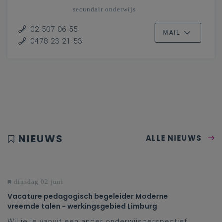
secundair onderwijs
Vlaanderenbreed
02 507 06 55
MAIL
0478 23 21 53
NIEUWS
ALLE NIEUWS
dinsdag 02 juni
Vacature pedagogisch begeleider Moderne
vreemde talen - werkingsgebied Limburg
Wil je je vanuit een ander onderwijsperspectief