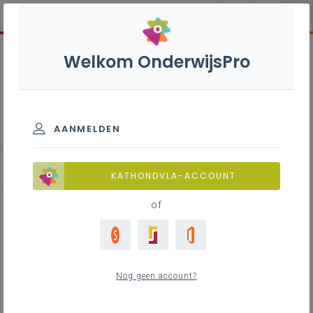
Welkom OnderwijsPro
Engels B - 3de graad -
D/A-finaliteit
AANMELDEN
Basisinformatie
KATHONDVLA-ACCOUNT
of
Inhoudstafel
Leeswijzer bij de leerplannen
Nog geen account?
Leerlijnen minimumvereisten en
tekstkenmerken