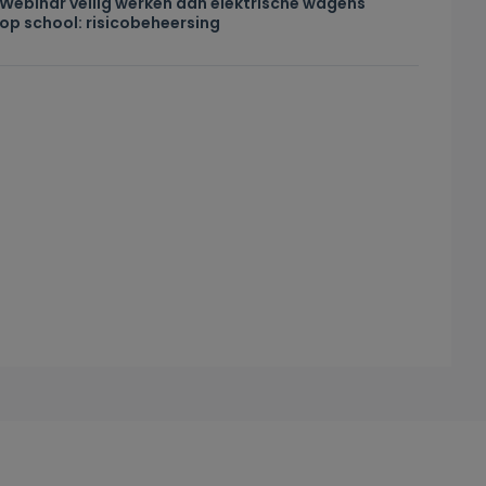
Webinar veilig werken aan elektrische wagens
op school: risicobeheersing