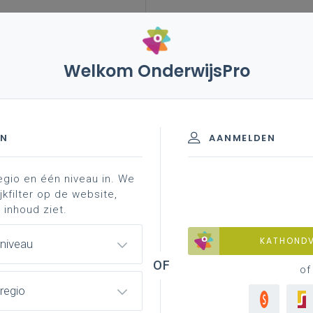
Welkom OnderwijsPro
leerplannen
vakken en leerplannen 2de graad
achtergrond
2de graad - D/A-finaliteit
EN
AANMELDEN
egio en één niveau in. We
materiaal
achtergrond
faq
professionaliser
jkfilter op de website,
 inhoud ziet.
KATHOND
 niveau
of
regio
Overzicht doelen Fysica en d