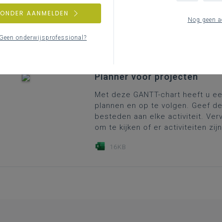
studiedomein STEM
ZONDER AANMELDEN
Nog geen a
142KB
Geen onderwijsprofessional?
Planner voor projecten
Met deze GANTT-chart heeft u ee
plannen en op te volgen. Geef de 
besteden aan elke activiteit. Ve
om te kijken of er activiteiten zi
16KB