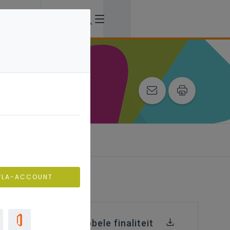
ing
VLA-ACCOUNT
oelen STEM GII dubbele finaliteit