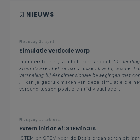
NIEUWS
zondag 26 april
Simulatie verticale worp
In ondersteuning van het leerplandoel "
De leerlin
kwantificeren het verband tussen kracht, positie, tij
versnelling bij ééndimensionale bewegingen met con
.
" kan je gebruik maken van deze simulatie die he
verband tussen positie en tijd visualiseert.
vrijdag 13 februari
Extern initiatief: STEMinars
iSTEM en STEM voor de Basis organiseren dit jaa