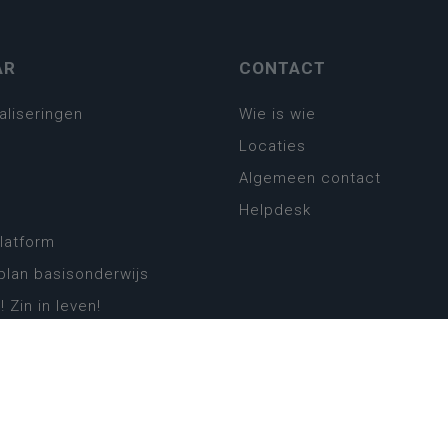
AR
CONTACT
aliseringen
Wie is wie
Locaties
Algemeen contact
Helpdesk
platform
plan basisonderwijs
! Zin in leven!
leerplannen secundair
llen secundair onderwijs
ansformatie