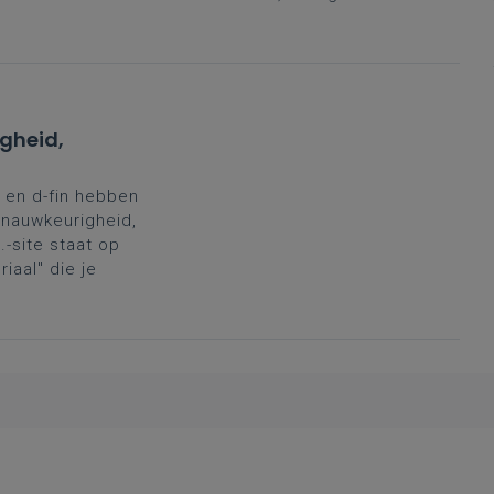
igheid,
 en d-fin hebben
tnauwkeurigheid,
-site staat op
iaal" die je