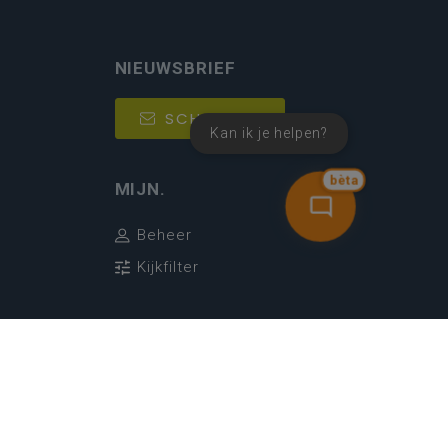
NIEUWSBRIEF
SCHRIJF IN
Kan ik je helpen?
bèta
MIJN.
Beheer
Kijkfilter