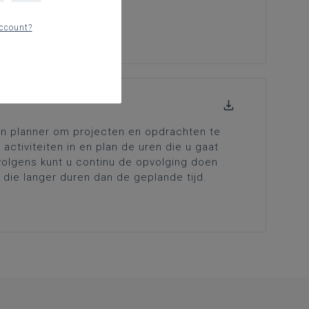
ccount?
n planner om projecten en opdrachten te
activiteiten in en plan de uren die u gaat
rvolgens kunt u continu de opvolging doen
jn die langer duren dan de geplande tijd.