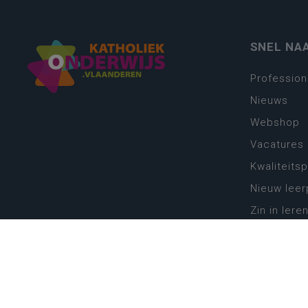
SNEL NA
Profession
Nieuws
Webshop
Vacatures
Kwaliteits
Nieuw leer
Zin in leren
Vakken en 
onderwijs
Lessentabe
Digitale tr