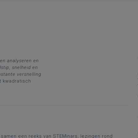
gen analyseren en
dstip, snelheid en
stante versnelling
t kwadratisch
r samen een reeks van STEMinars, lezingen rond