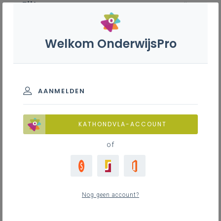
Filter
wis alle
ZOEK TOT 12 MAANDEN TERUG
Welkom OnderwijsPro
Voertuigtechnieken B+S - 2de
graad - D/A-finaliteit
AANMELDEN
TOON RESULTATEN
KATHONDVLA-ACCOUNT
of
Nieuws
15
nieuwste
Nog geen account?