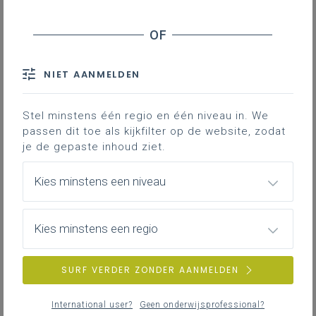
NIET AANMELDEN
Stel minstens één regio en één niveau in. We
passen dit toe als kijkfilter op de website, zodat
je de gepaste inhoud ziet.
Kies minstens een niveau
Kies minstens een regio
zondag 26 april 2026
SURF VERDER ZONDER AANMELDEN
Simulatie verticale worp
International user?
Geen onderwijsprofessional?