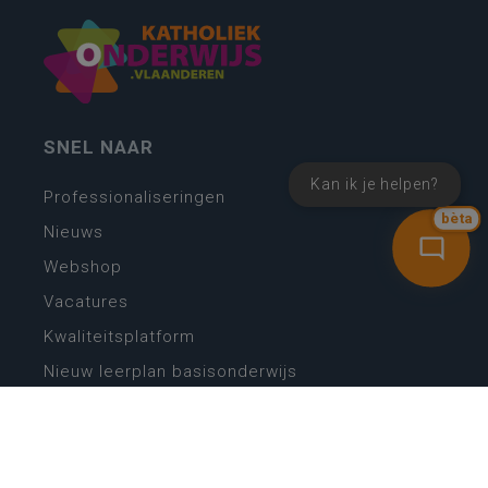
SNEL NAAR
Kan ik je helpen?
Professionaliseringen
bèta
Nieuws
Webshop
Vacatures
Kwaliteitsplatform
Nieuw leerplan basisonderwijs
Zin in leren! Zin in leven!
Vakken en leerplannen secundair onderwijs
Lessentabellen secundair onderwijs