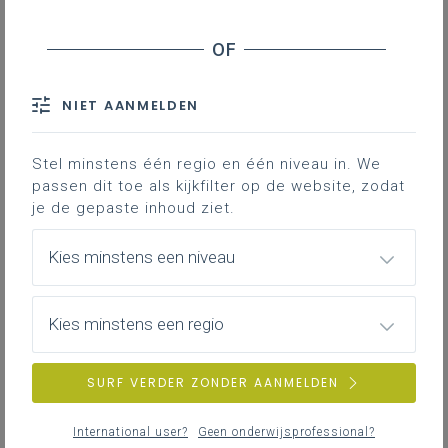
Inzicht via simulatie
Duiding bij:
II-EMT-da LPD 16; II-MeTe-da LPD 17; II-Voe-da
NIET AANMELDEN
LPD 16; II-TW-d LPD 19: De leerlingen analyseren
en kwantificeren het verband tussen kracht,
Stel minstens één regio en één niveau in. We
positie, tijdstip, snelheid en versnelling bij
passen dit toe als kijkfilter op de website, zodat
ééndimensionale bewegingen met constante
je de gepaste inhoud ziet.
versnelling.
Kies minstens een niveau
Gekoppelde leerplannen
Kies minstens een regio
Kwadratisch verband tussen
positie - tijd bij een beweging
SURF VERDER ZONDER AANMELDEN
met constante versnelling
Dit verband is volgens een tweedegraadsvergelijking,
International user?
Geen onderwijsprofessional?