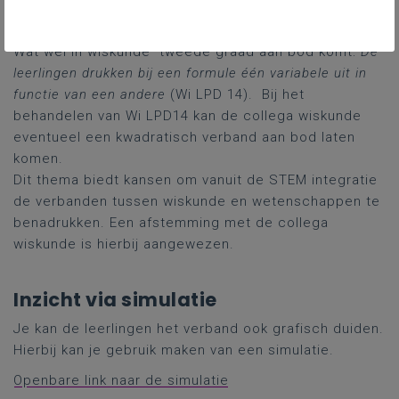
wat nog niet tot de leerinhouden wiskunde behoort in
de 2de graad.
Wat wel in wiskunde tweede graad aan bod komt:
De
leerlingen drukken bij een formule één variabele uit in
functie van een andere
(Wi LPD 14). Bij het
behandelen van Wi LPD14 kan de collega wiskunde
eventueel een kwadratisch verband aan bod laten
komen.
Dit thema biedt kansen om vanuit de STEM integratie
de verbanden tussen wiskunde en wetenschappen te
benadrukken. Een afstemming met de collega
wiskunde is hierbij aangewezen.
Inzicht via simulatie
Je kan de leerlingen het verband ook grafisch duiden.
Hierbij kan je gebruik maken van een simulatie.
Openbare link naar de simulatie