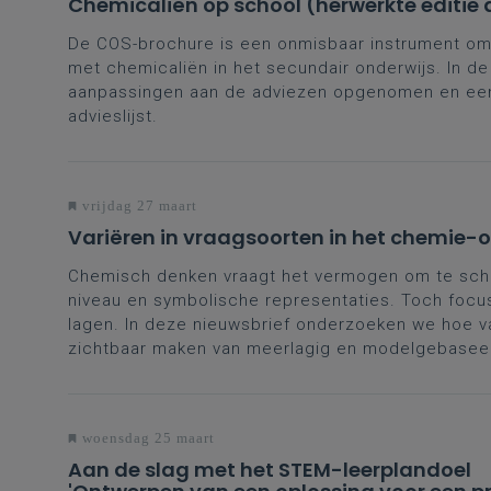
Chemicaliën op school (herwerkte editie 
De COS-brochure is een onmisbaar instrument om 
met chemicaliën in het secundair onderwijs. In d
aanpassingen aan de adviezen opgenomen en een
advieslijst.
vrijdag 27 maart
Variëren in vraagsoorten in het chemie-
Chemisch denken vraagt het vermogen om te sch
niveau en symbolische representaties. Toch focu
lagen. In deze nieuwsbrief onderzoeken we hoe va
zichtbaar maken van meerlagig en modelgebasee
woensdag 25 maart
Aan de slag met het STEM-leerplandoel