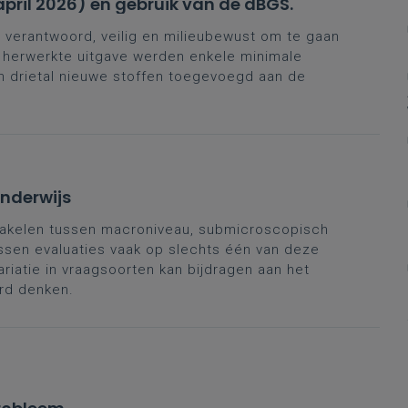
april 2026) en gebruik van de dBGS.
verantwoord, veilig en milieubewust om te gaan
e herwerkte uitgave werden enkele minimale
 drietal nieuwe stoffen toegevoegd aan de
onderwijs
akelen tussen macroniveau, submicroscopisch
ssen evaluaties vaak op slechts één van deze
riatie in vraagsoorten kan bijdragen aan het
rd denken.