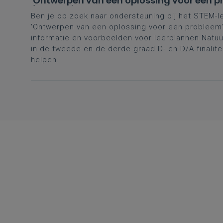
'Ontwerpen van een oplossing voor een p
(D- en D/A-finaliteit tweede en derde gr
Ben je op zoek naar ondersteuning bij het STEM-l
'Ontwerpen van een oplossing voor een probleem'
informatie en voorbeelden voor leerplannen Nat
in de tweede en de derde graad D- en D/A-finalite
helpen.