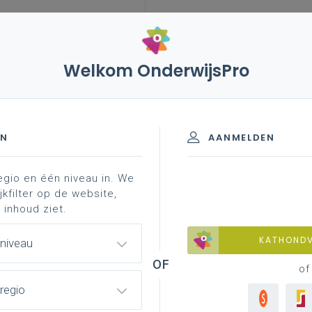
Welkom OnderwijsPro
leerplannen
vakken en leerplannen 2de graad
rplan
- 2de graad - D-finaliteit
EN
AANMELDEN
egio en één niveau in. We
Chemie
jkfilter op de website,
 inhoud ziet.
materiaal
achtergrond
contacteer je pedagogisch
KATHOND
 niveau
of
regio