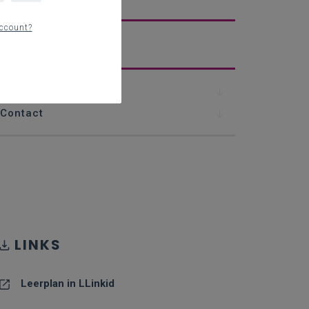
ccount?
erplan
Downloads
Contact
LINKS
Leerplan in LLinkid