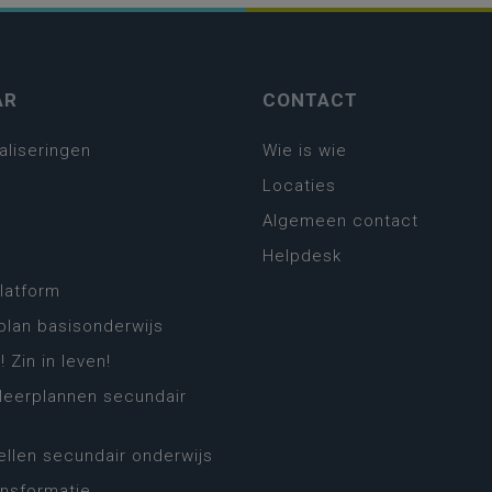
AR
CONTACT
aliseringen
Wie is wie
Locaties
Algemeen contact
Helpdesk
platform
plan basisonderwijs
! Zin in leven!
leerplannen secundair
llen secundair onderwijs
ansformatie