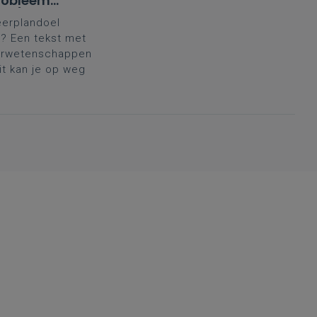
robleem'
aad)
eerplandoel
? Een tekst met
uurwetenschappen
it kan je op weg