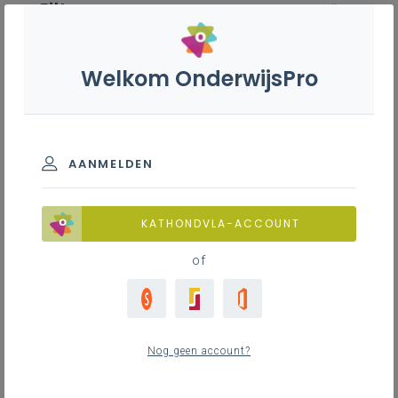
Filter
wis alle
ZOEK TOT 12 MAANDEN TERUG
Welkom OnderwijsPro
Natuurwetenschappen B+S - 2de
graad - D-finaliteit
AANMELDEN
TOON RESULTATEN
alle onderdelen
Fysica
Biologie
KATHONDVLA-ACCOUNT
Chemie
of
Nieuws
Nog geen account?