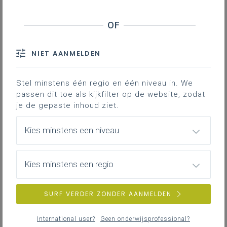
17
nieuwste
donderdag 30 april 2026
Chemicaliën op school (herwerkte editie april 2026)
NIET AANMELDEN
en gebruik van de dBGS.
Stel minstens één regio en één niveau in. We
passen dit toe als kijkfilter op de website, zodat
je de gepaste inhoud ziet.
vrijdag 27 maart 2026
Variëren in vraagsoorten in het chemie-onderwijs
Kies minstens een niveau
Kies minstens een regio
SURF VERDER ZONDER AANMELDEN
International user?
Geen onderwijsprofessional?