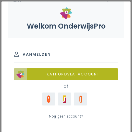
Filter
wis filter
ZOEKEN
Welkom OnderwijsPro
Natuurwetenschappen B+S - 2de
graad - D-finaliteit
AANMELDEN
ZOEKEN
Inspirerend materiaal
KATHONDVLA-ACCOUNT
MEER INSPIRATIE OVER LEERPLANNEN HEEN
of
Inspirerend materiaal
0
nieuwste
Nog geen account?