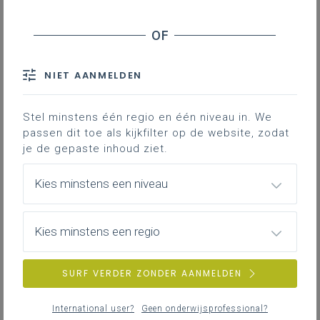
Geen zoekresultaten
NIET AANMELDEN
Er komen geen items overeen met jouw
zoekcriteria.
Probeer een andere zoekopdracht.
Stel minstens één regio en één niveau in. We
passen dit toe als kijkfilter op de website, zodat
je de gepaste inhoud ziet.
Kies minstens een niveau
Kies minstens een regio
SURF VERDER ZONDER AANMELDEN
International user?
Geen onderwijsprofessional?