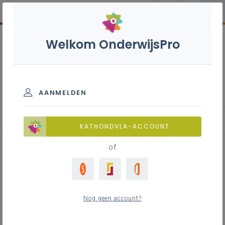
Welkom OnderwijsPro
Geschiedenis B - 2de
graad - D/A-finaliteit
AANMELDEN
Basisinformatie
KATHONDVLA-ACCOUNT
of
Inhoudstafel
Verandering in een notendop
Nog geen account?
De krachtlijnen
Tips voor de implementatie van het leerplan