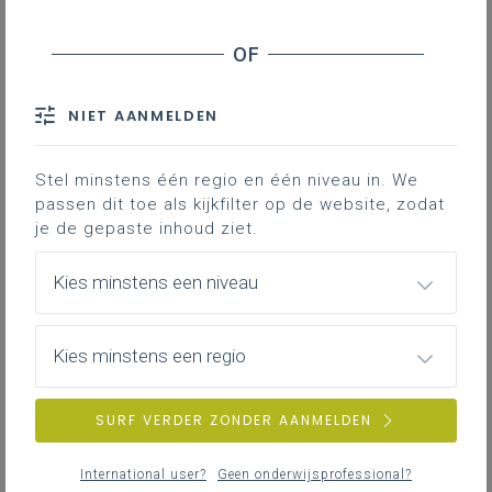
Tips voor didactische aanpak
Tips voor vakgroepwerking
Evolutie in de leerplandoelen geschiedenis
NIET AANMELDEN
Downloads
Stel minstens één regio en één niveau in. We
Contact
passen dit toe als kijkfilter op de website, zodat
je de gepaste inhoud ziet.
- Welke veranderingen zijn er ten
Kies minstens een niveau
opzichte van het vorige leerplan?
- Meer toelichting bij de krachtlijnen.
- Tips voor de implementatie van
Kies minstens een regio
het leerplan, de didactische aanpak
en voor de vakgroepwerking.
SURF VERDER ZONDER AANMELDEN
Verandering in een
International user?
Geen onderwijsprofessional?