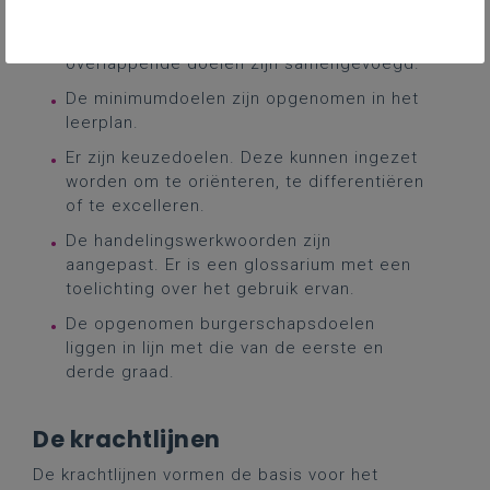
notendop
Er zijn minder leerplandoelen. De
overlappende doelen zijn samengevoegd.
De minimumdoelen zijn opgenomen in het
leerplan.
Er zijn keuzedoelen. Deze kunnen ingezet
worden om te oriënteren, te differentiëren
of te excelleren.
De handelingswerkwoorden zijn
aangepast. Er is een glossarium met een
toelichting over het gebruik ervan.
De opgenomen burgerschapsdoelen
liggen in lijn met die van de eerste en
derde graad.
De krachtlijnen
De krachtlijnen vormen de basis voor het