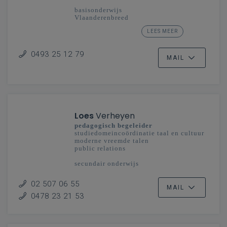
basisonderwijs
Vlaanderenbreed
LEES MEER
secundair onderwijs
Mechelen-Brussel
0493 25 12 79
MAIL
Loes
Verheyen
pedagogisch begeleider
studiedomeincoördinatie taal en cultuur
moderne vreemde talen
public relations
secundair onderwijs
Vlaanderenbreed
02 507 06 55
MAIL
0478 23 21 53