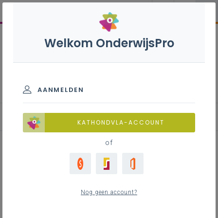
Welkom OnderwijsPro
Frans B+S - 2de graad - A-
finaliteit
AANMELDEN
Achtergrond
KATHONDVLA-ACCOUNT
of
Inhoudstafel
Nog geen account?
Contact