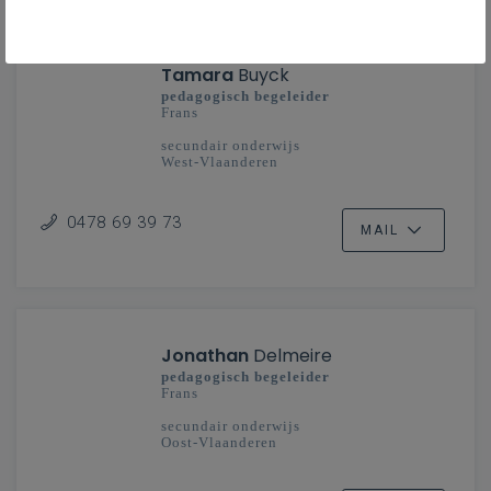
Tamara
Buyck
pedagogisch begeleider
Frans
secundair onderwijs
West-Vlaanderen
0478 69 39 73
MAIL
Jonathan
Delmeire
pedagogisch begeleider
Frans
secundair onderwijs
Oost-Vlaanderen