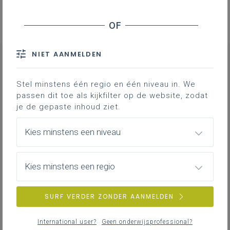
NIET AANMELDEN
Stel minstens één regio en één niveau in. We
CONTACT
passen dit toe als kijkfilter op de website, zodat
je de gepaste inhoud ziet.
Kies minstens een niveau
Christel
Arens
pedagogisch begeleider
taalbeleid
Frans, Spaans, Italiaans, andere vreemde
Kies minstens een regio
vierde taal
OKAN
secundair onderwijs
SURF VERDER ZONDER AANMELDEN
Oost-Vlaanderen
0476 30 32 67
MAIL
International user?
Geen onderwijsprofessional?