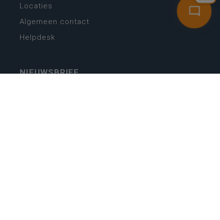
Locaties
Algemeen contact
Helpdesk
NIEUWSBRIEF
SCHRIJF IN
MIJN.
Beheer
Kijkfilter