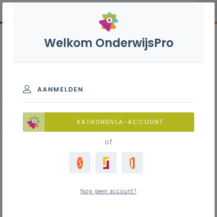
Welkom OnderwijsPro
Engels B+S - 2de graad - A-
finaliteit
AANMELDEN
Leerplan
KATHONDVLA-ACCOUNT
of
Inhoudstafel
Nog geen account?
Downloads