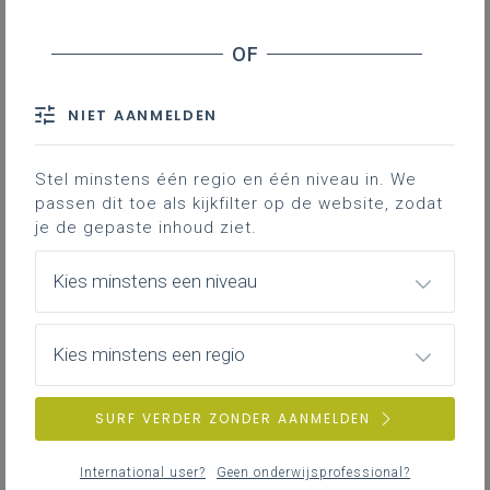
Hieronder vind je de definitieve en
volledig afgewerkte versie van het
leerplan in Word; enkel deze versie
NIET AANMELDEN
is geldig voor de volledige 2de
graad vanaf 1 september 2024.
Stel minstens één regio en één niveau in. We
passen dit toe als kijkfilter op de website, zodat
je de gepaste inhoud ziet.
Kies minstens een niveau
DOWNLOADS
Kies minstens een regio
II-EngS-a januari 24
SURF VERDER ZONDER AANMELDEN
WORD
313KB
International user?
Geen onderwijsprofessional?