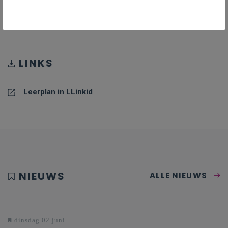
PDF II-EngS-a_januari_24
PDF
619KB
LINKS
Leerplan in LLinkid
NIEUWS
ALLE NIEUWS
dinsdag 02 juni