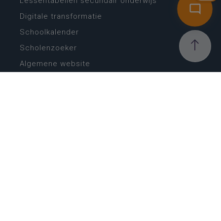
Lessentabellen secundair onderwijs
Digitale transformatie
Schoolkalender
Scholenzoeker
Algemene website
CONTACT
Wie is wie
Locaties
Algemeen contact
Helpdesk
NIEUWSBRIEF